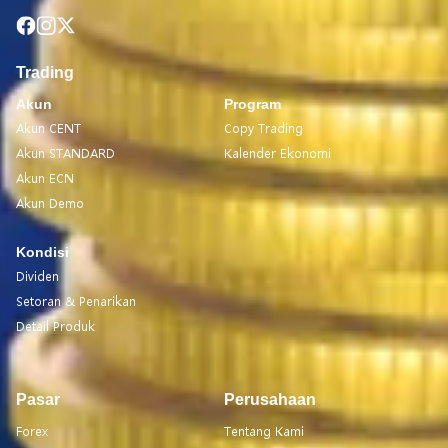
Trading
Akun
Program
Akun CENT
Copy Trading
Akun STANDARD
Kalender Ekonomi
Akun ECN
Akun Demo
Kondisi
Dividen
Setoran & Penarikan
Detail Produk
Pasar
Perusahaan
Forex
Tentang Kami