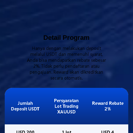
Detail Program
Hanya dengan melakukan deposit
melalui USDT dan memenuhi syarat,
Anda bisa mendapatkan rebate sebesar
2%. Tidak perlu pendaftaran atau
pengajuan. Reward akan dikreditkan
secara otomatis.
Persyaratan
Jumlah
Reward Rebate
Lot Trading
Deposit USDT
2%
XAUUSD
USD 200
1 lot
USD 4