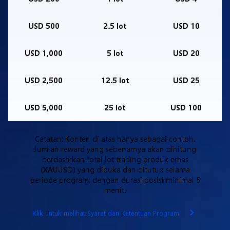
USD 500
2.5 lot
USD 10
USD 1,000
5 lot
USD 20
USD 2,500
12.5 lot
USD 25
USD 5,000
25 lot
USD 100
Catatan: Konten di atas hanya sebagai contoh.
Jumlah reward yang sebenarnya akan dihitung
berdasarkan total lot trading produk emas
(XAUUSD) yang dibuka dan ditutup selama
periode program, dengan durasi posisi minimal 5
menit.
Klik untuk melihat Syarat dan Ketentuan Program