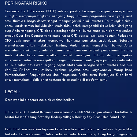
PERINGATAN RISIKO:
Contracts for Differences ('CFD') adalah produk keuangan dengan leverage dan
mungkin mempunyai tingkat risiko yang tinggi dimana pergerakan pasar yang kecil
atau fluktuasi harga dapat sangat mempengaruhi nilai investasi. Ini mungkin tidak
cocok untuk semua individu dan Anda tidak boleh mengambil risiko lebih dari yang
siap Anda tanggung. CFD tidak diperdagangkan di bursa mana pun dan merupakan
produk Over-The-Counter yang mana harga CFD berasal dari pasar acuan. Pedagang
CFD tidak memiliki atau mempunyai hak apa pun atas aset dasar. Sebelum
memutuskan untuk melakukan trading, Anda harus memastikan bahwa Anda
memahami risiko yang ada dan mempertimbangkan tingkat pengalaman trading
Anda. Anda harus mendapatkan nasihat keuangan, hukum, dan perpajakan
independen sebelum melanjutkan dengan instrumen trading apa pun. Tidak ada satu
hal pun dalam situs web ini yang dapat ditafsirkan sebagai saran investasi apa pun
dari CG FinTech atau afiliasi, direktur, pejabat, atau karyawannya. Harap baca
Pemberitahuan Pengungkapan dan Pengakuan Risiko serta Perjanjian Klien kami
untuk memahami lebih lanjut tentang risiko trading di platform kami.
LEGAL:
Situs web ini dioperasikan oleh entitas berikut:
1. CGTrade LC Limited (Nomor Perusahaan 2025-00724) dengan alamat terdaftar di
Lantai Dasar, Gedung Sotheby, Rodney Village, Rodney Bay, Gros-Islet, Saint Lucia.
Kami tidak menawarkan layanan kami kepada individu atau perusahaan di yurisdiksi
tertentu, termasuk namun tidak terbatas pada Korea Utara, Hong Kong, Singapura,