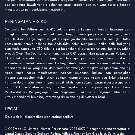
ada tanggung jawab yang dibebankan atas kerugian apa pun yang terkait dengan
investasi apa pun berdasarkan materi ini.
PERINGATAN RISIKO:
Contracts for Differences ('CFD') adalah produk keuangan dengan leverage dan
mungkin mempunyai tingkat risiko yang tinggi dimana pergerakan pasar yang kecil
atau fluktuasi harga dapat sangat mempengaruhi nilai investasi. Ini mungkin tidak
cocok untuk semua individu dan Anda tidak boleh mengambil risiko lebih dari yang
siap Anda tanggung. CFD tidak diperdagangkan di bursa mana pun dan merupakan
produk Over-The-Counter yang mana harga CFD berasal dari pasar acuan. Pedagang
CFD tidak memiliki atau mempunyai hak apa pun atas aset dasar. Sebelum
memutuskan untuk melakukan trading, Anda harus memastikan bahwa Anda
memahami risiko yang ada dan mempertimbangkan tingkat pengalaman trading
Anda. Anda harus mendapatkan nasihat keuangan, hukum, dan perpajakan
independen sebelum melanjutkan dengan instrumen trading apa pun. Tidak ada satu
hal pun dalam situs web ini yang dapat ditafsirkan sebagai saran investasi apa pun
dari CG FinTech atau afiliasi, direktur, pejabat, atau karyawannya. Harap baca
Pemberitahuan Pengungkapan dan Pengakuan Risiko serta Perjanjian Klien kami
untuk memahami lebih lanjut tentang risiko trading di platform kami.
LEGAL:
Situs web ini dioperasikan oleh entitas berikut:
1. CGTrade LC Limited (Nomor Perusahaan 2025-00724) dengan alamat terdaftar di
Lantai Dasar, Gedung Sotheby, Rodney Village, Rodney Bay, Gros-Islet, Saint Lucia.