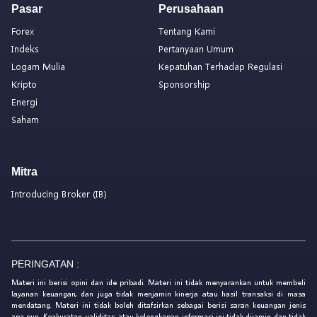
Pasar
Perusahaan
Forex
Tentang Kami
Indeks
Pertanyaan Umum
Logam Mulia
Kepatuhan Terhadap Regulasi
Kripto
Sponsorship
Energi
Saham
Mitra
Introducing Broker (IB)
PERINGATAN :
Materi ini berisi opini dan ide pribadi. Materi ini tidak menyarankan untuk membeli
layanan keuangan, dan juga tidak menjamin kinerja atau hasil transaksi di masa
mendatang. Materi ini tidak boleh ditafsirkan sebagai berisi saran keuangan jenis
apa pun. Keakuratan, validitas, atau kelengkapan informasi ini tidak dijamin dan tidak