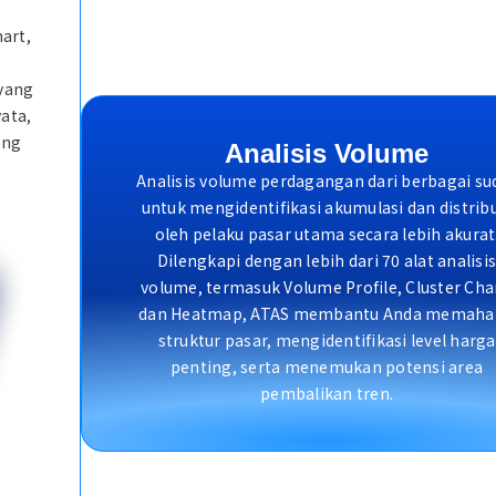
art,
yang
yata,
ang
Analisis Volume
Analisis volume perdagangan dari berbagai su
untuk mengidentifikasi akumulasi dan distrib
oleh pelaku pasar utama secara lebih akurat
Dilengkapi dengan lebih dari 70 alat analisi
volume, termasuk Volume Profile, Cluster Cha
dan Heatmap, ATAS membantu Anda memaha
struktur pasar, mengidentifikasi level harga
penting, serta menemukan potensi area
pembalikan tren.