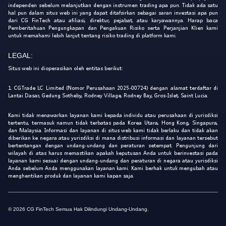
independen sebelum melanjutkan dengan instrumen trading apa pun. Tidak ada satu
hal pun dalam situs web ini yang dapat ditafsirkan sebagai saran investasi apa pun
dari CG FinTech atau afiliasi, direktur, pejabat, atau karyawannya. Harap baca
Pemberitahuan Pengungkapan dan Pengakuan Risiko serta Perjanjian Klien kami
untuk memahami lebih lanjut tentang risiko trading di platform kami.
LEGAL:
Situs web ini dioperasikan oleh entitas berikut:
1. CGTrade LC Limited (Nomor Perusahaan 2025-00724) dengan alamat terdaftar di
Lantai Dasar, Gedung Sotheby, Rodney Village, Rodney Bay, Gros-Islet, Saint Lucia.
Kami tidak menawarkan layanan kami kepada individu atau perusahaan di yurisdiksi
tertentu, termasuk namun tidak terbatas pada Korea Utara, Hong Kong, Singapura,
dan Malaysia. Informasi dan layanan di situs web kami tidak berlaku dan tidak akan
diberikan ke negara atau yurisdiksi di mana distribusi informasi dan layanan tersebut
bertentangan dengan undang-undang dan peraturan setempat. Pengunjung dari
wilayah di atas harus memastikan apakah keputusan Anda untuk berinvestasi pada
layanan kami sesuai dengan undang-undang dan peraturan di negara atau yurisdiksi
Anda sebelum Anda menggunakan layanan kami. Kami berhak untuk mengubah atau
menghentikan produk dan layanan kami kapan saja.
© 2026 CG FinTech Semua Hak Dilindungi Undang-Undang.