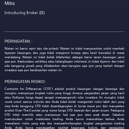
Mitra
Introducing Broker (IB)
PERINGATAN :
Materi ini berisi opini dan ide pribadi. Materi ini tidak menyarankan untuk membeli
layanan keuangan, dan juga tidak menjamin kinerja atau hasil transaksi di masa
mendatang. Materi ini tidak boleh ditafsirkan sebagai berisi saran keuangan jenis
apa pun. Keakuratan, validitas, atau kelengkapan informasi ini tidak dijamin dan tidak
ada tanggung jawab yang dibebankan atas kerugian apa pun yang terkait dengan
investasi apa pun berdasarkan materi ini.
PERINGATAN RISIKO:
Contracts for Differences ('CFD') adalah produk keuangan dengan leverage dan
mungkin mempunyai tingkat risiko yang tinggi dimana pergerakan pasar yang kecil
atau fluktuasi harga dapat sangat mempengaruhi nilai investasi. Ini mungkin tidak
cocok untuk semua individu dan Anda tidak boleh mengambil risiko lebih dari yang
siap Anda tanggung. CFD tidak diperdagangkan di bursa mana pun dan merupakan
produk Over-The-Counter yang mana harga CFD berasal dari pasar acuan. Pedagang
CFD tidak memiliki atau mempunyai hak apa pun atas aset dasar. Sebelum
memutuskan untuk melakukan trading, Anda harus memastikan bahwa Anda
memahami risiko yang ada dan mempertimbangkan tingkat pengalaman trading
Anda. Anda harus mendapatkan nasihat keuangan, hukum, dan perpajakan