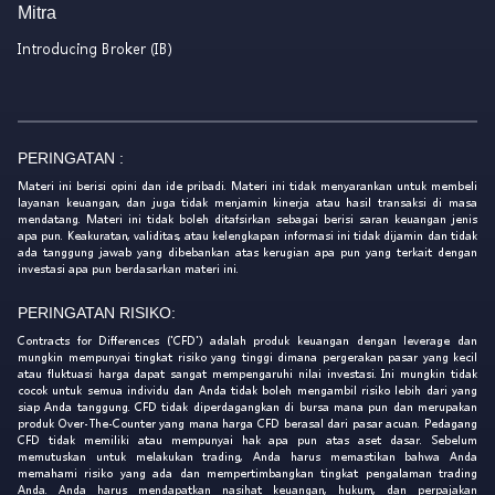
Mitra
Introducing Broker (IB)
PERINGATAN :
Materi ini berisi opini dan ide pribadi. Materi ini tidak menyarankan untuk membeli
layanan keuangan, dan juga tidak menjamin kinerja atau hasil transaksi di masa
mendatang. Materi ini tidak boleh ditafsirkan sebagai berisi saran keuangan jenis
apa pun. Keakuratan, validitas, atau kelengkapan informasi ini tidak dijamin dan tidak
ada tanggung jawab yang dibebankan atas kerugian apa pun yang terkait dengan
investasi apa pun berdasarkan materi ini.
PERINGATAN RISIKO:
Contracts for Differences ('CFD') adalah produk keuangan dengan leverage dan
mungkin mempunyai tingkat risiko yang tinggi dimana pergerakan pasar yang kecil
atau fluktuasi harga dapat sangat mempengaruhi nilai investasi. Ini mungkin tidak
cocok untuk semua individu dan Anda tidak boleh mengambil risiko lebih dari yang
siap Anda tanggung. CFD tidak diperdagangkan di bursa mana pun dan merupakan
produk Over-The-Counter yang mana harga CFD berasal dari pasar acuan. Pedagang
CFD tidak memiliki atau mempunyai hak apa pun atas aset dasar. Sebelum
memutuskan untuk melakukan trading, Anda harus memastikan bahwa Anda
memahami risiko yang ada dan mempertimbangkan tingkat pengalaman trading
Anda. Anda harus mendapatkan nasihat keuangan, hukum, dan perpajakan