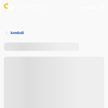
MASUK
kembali