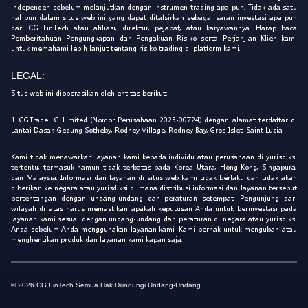
independen sebelum melanjutkan dengan instrumen trading apa pun. Tidak ada satu
hal pun dalam situs web ini yang dapat ditafsirkan sebagai saran investasi apa pun
dari CG FinTech atau afiliasi, direktur, pejabat, atau karyawannya. Harap baca
Pemberitahuan Pengungkapan dan Pengakuan Risiko serta Perjanjian Klien kami
untuk memahami lebih lanjut tentang risiko trading di platform kami.
LEGAL:
Situs web ini dioperasikan oleh entitas berikut:
1. CGTrade LC Limited (Nomor Perusahaan 2025-00724) dengan alamat terdaftar di
Lantai Dasar, Gedung Sotheby, Rodney Village, Rodney Bay, Gros-Islet, Saint Lucia.
Kami tidak menawarkan layanan kami kepada individu atau perusahaan di yurisdiksi
tertentu, termasuk namun tidak terbatas pada Korea Utara, Hong Kong, Singapura,
dan Malaysia. Informasi dan layanan di situs web kami tidak berlaku dan tidak akan
diberikan ke negara atau yurisdiksi di mana distribusi informasi dan layanan tersebut
bertentangan dengan undang-undang dan peraturan setempat. Pengunjung dari
wilayah di atas harus memastikan apakah keputusan Anda untuk berinvestasi pada
layanan kami sesuai dengan undang-undang dan peraturan di negara atau yurisdiksi
Anda sebelum Anda menggunakan layanan kami. Kami berhak untuk mengubah atau
menghentikan produk dan layanan kami kapan saja.
© 2026 CG FinTech Semua Hak Dilindungi Undang-Undang.