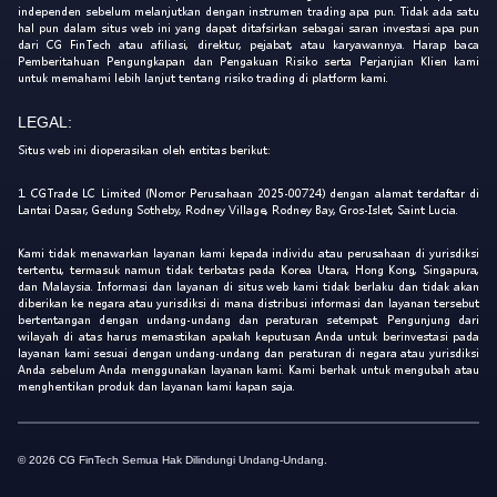
independen sebelum melanjutkan dengan instrumen trading apa pun. Tidak ada satu
hal pun dalam situs web ini yang dapat ditafsirkan sebagai saran investasi apa pun
dari CG FinTech atau afiliasi, direktur, pejabat, atau karyawannya. Harap baca
Pemberitahuan Pengungkapan dan Pengakuan Risiko serta Perjanjian Klien kami
untuk memahami lebih lanjut tentang risiko trading di platform kami.
LEGAL:
Situs web ini dioperasikan oleh entitas berikut:
1. CGTrade LC Limited (Nomor Perusahaan 2025-00724) dengan alamat terdaftar di
Lantai Dasar, Gedung Sotheby, Rodney Village, Rodney Bay, Gros-Islet, Saint Lucia.
Kami tidak menawarkan layanan kami kepada individu atau perusahaan di yurisdiksi
tertentu, termasuk namun tidak terbatas pada Korea Utara, Hong Kong, Singapura,
dan Malaysia. Informasi dan layanan di situs web kami tidak berlaku dan tidak akan
diberikan ke negara atau yurisdiksi di mana distribusi informasi dan layanan tersebut
bertentangan dengan undang-undang dan peraturan setempat. Pengunjung dari
wilayah di atas harus memastikan apakah keputusan Anda untuk berinvestasi pada
layanan kami sesuai dengan undang-undang dan peraturan di negara atau yurisdiksi
Anda sebelum Anda menggunakan layanan kami. Kami berhak untuk mengubah atau
menghentikan produk dan layanan kami kapan saja.
© 2026 CG FinTech Semua Hak Dilindungi Undang-Undang.