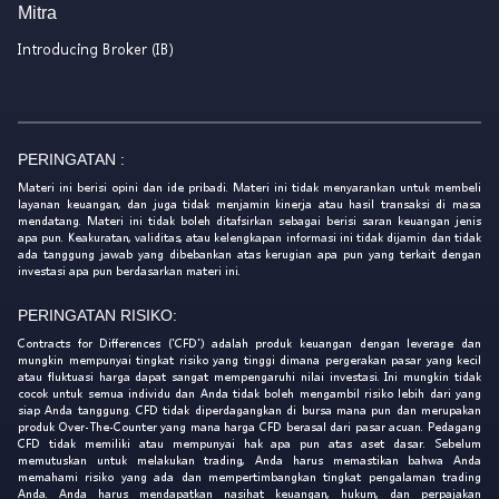
Mitra
Introducing Broker (IB)
PERINGATAN :
Materi ini berisi opini dan ide pribadi. Materi ini tidak menyarankan untuk membeli
layanan keuangan, dan juga tidak menjamin kinerja atau hasil transaksi di masa
mendatang. Materi ini tidak boleh ditafsirkan sebagai berisi saran keuangan jenis
apa pun. Keakuratan, validitas, atau kelengkapan informasi ini tidak dijamin dan tidak
ada tanggung jawab yang dibebankan atas kerugian apa pun yang terkait dengan
investasi apa pun berdasarkan materi ini.
PERINGATAN RISIKO:
Contracts for Differences ('CFD') adalah produk keuangan dengan leverage dan
mungkin mempunyai tingkat risiko yang tinggi dimana pergerakan pasar yang kecil
atau fluktuasi harga dapat sangat mempengaruhi nilai investasi. Ini mungkin tidak
cocok untuk semua individu dan Anda tidak boleh mengambil risiko lebih dari yang
siap Anda tanggung. CFD tidak diperdagangkan di bursa mana pun dan merupakan
produk Over-The-Counter yang mana harga CFD berasal dari pasar acuan. Pedagang
CFD tidak memiliki atau mempunyai hak apa pun atas aset dasar. Sebelum
memutuskan untuk melakukan trading, Anda harus memastikan bahwa Anda
memahami risiko yang ada dan mempertimbangkan tingkat pengalaman trading
Anda. Anda harus mendapatkan nasihat keuangan, hukum, dan perpajakan