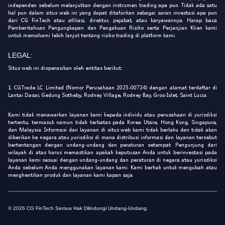
independen sebelum melanjutkan dengan instrumen trading apa pun. Tidak ada satu
hal pun dalam situs web ini yang dapat ditafsirkan sebagai saran investasi apa pun
dari CG FinTech atau afiliasi, direktur, pejabat, atau karyawannya. Harap baca
Pemberitahuan Pengungkapan dan Pengakuan Risiko serta Perjanjian Klien kami
untuk memahami lebih lanjut tentang risiko trading di platform kami.
LEGAL:
Situs web ini dioperasikan oleh entitas berikut:
1. CGTrade LC Limited (Nomor Perusahaan 2025-00724) dengan alamat terdaftar di
Lantai Dasar, Gedung Sotheby, Rodney Village, Rodney Bay, Gros-Islet, Saint Lucia.
Kami tidak menawarkan layanan kami kepada individu atau perusahaan di yurisdiksi
tertentu, termasuk namun tidak terbatas pada Korea Utara, Hong Kong, Singapura,
dan Malaysia. Informasi dan layanan di situs web kami tidak berlaku dan tidak akan
diberikan ke negara atau yurisdiksi di mana distribusi informasi dan layanan tersebut
bertentangan dengan undang-undang dan peraturan setempat. Pengunjung dari
wilayah di atas harus memastikan apakah keputusan Anda untuk berinvestasi pada
layanan kami sesuai dengan undang-undang dan peraturan di negara atau yurisdiksi
Anda sebelum Anda menggunakan layanan kami. Kami berhak untuk mengubah atau
menghentikan produk dan layanan kami kapan saja.
© 2026 CG FinTech Semua Hak Dilindungi Undang-Undang.