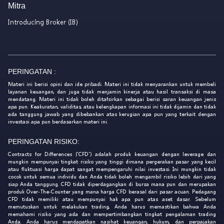
Mitra
Introducing Broker (IB)
PERINGATAN :
Materi ini berisi opini dan ide pribadi. Materi ini tidak menyarankan untuk membeli
layanan keuangan, dan juga tidak menjamin kinerja atau hasil transaksi di masa
mendatang. Materi ini tidak boleh ditafsirkan sebagai berisi saran keuangan jenis
apa pun. Keakuratan, validitas, atau kelengkapan informasi ini tidak dijamin dan tidak
ada tanggung jawab yang dibebankan atas kerugian apa pun yang terkait dengan
investasi apa pun berdasarkan materi ini.
PERINGATAN RISIKO:
Contracts for Differences ('CFD') adalah produk keuangan dengan leverage dan
mungkin mempunyai tingkat risiko yang tinggi dimana pergerakan pasar yang kecil
atau fluktuasi harga dapat sangat mempengaruhi nilai investasi. Ini mungkin tidak
cocok untuk semua individu dan Anda tidak boleh mengambil risiko lebih dari yang
siap Anda tanggung. CFD tidak diperdagangkan di bursa mana pun dan merupakan
produk Over-The-Counter yang mana harga CFD berasal dari pasar acuan. Pedagang
CFD tidak memiliki atau mempunyai hak apa pun atas aset dasar. Sebelum
memutuskan untuk melakukan trading, Anda harus memastikan bahwa Anda
memahami risiko yang ada dan mempertimbangkan tingkat pengalaman trading
Anda. Anda harus mendapatkan nasihat keuangan, hukum, dan perpajakan