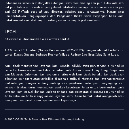
independen sebelum melanjutkan dengan instrumen trading apa pun. Tidak ada satu
hal pun dalam situs web ini yang dapat ditafsirkan sebagai saran investasi apa pun
dari CG FinTech atau afiliasi, direktur, pejabat, atau karyawannya. Harap baca
Pemberitahuan Pengungkapan dan Pengakuan Risiko serta Perjanjian Klien kami
untuk memahami lebih lanjut tentang risiko trading di platform kami.
LEGAL:
Situs web ini dioperasikan oleh entitas berikut:
1. CGTrade LC Limited (Nomor Perusahaan 2025-00724) dengan alamat terdaftar di
Lantai Dasar, Gedung Sotheby, Rodney Village, Rodney Bay, Gros-Islet, Saint Lucia.
Kami tidak menawarkan layanan kami kepada individu atau perusahaan di yurisdiksi
tertentu, termasuk namun tidak terbatas pada Korea Utara, Hong Kong, Singapura,
dan Malaysia. Informasi dan layanan di situs web kami tidak berlaku dan tidak akan
diberikan ke negara atau yurisdiksi di mana distribusi informasi dan layanan tersebut
bertentangan dengan undang-undang dan peraturan setempat. Pengunjung dari
wilayah di atas harus memastikan apakah keputusan Anda untuk berinvestasi pada
layanan kami sesuai dengan undang-undang dan peraturan di negara atau yurisdiksi
Anda sebelum Anda menggunakan layanan kami. Kami berhak untuk mengubah atau
menghentikan produk dan layanan kami kapan saja.
© 2026 CG FinTech Semua Hak Dilindungi Undang-Undang.