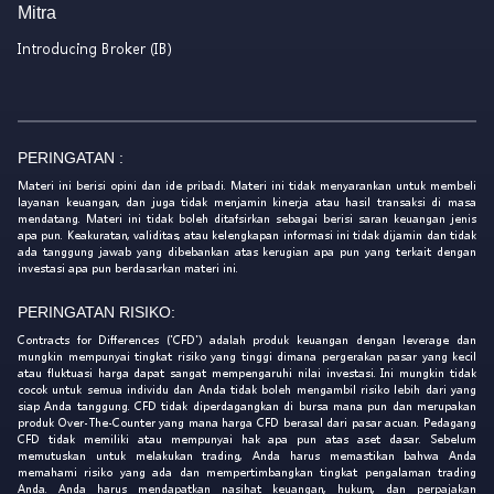
Mitra
Introducing Broker (IB)
PERINGATAN :
Materi ini berisi opini dan ide pribadi. Materi ini tidak menyarankan untuk membeli
layanan keuangan, dan juga tidak menjamin kinerja atau hasil transaksi di masa
mendatang. Materi ini tidak boleh ditafsirkan sebagai berisi saran keuangan jenis
apa pun. Keakuratan, validitas, atau kelengkapan informasi ini tidak dijamin dan tidak
ada tanggung jawab yang dibebankan atas kerugian apa pun yang terkait dengan
investasi apa pun berdasarkan materi ini.
PERINGATAN RISIKO:
Contracts for Differences ('CFD') adalah produk keuangan dengan leverage dan
mungkin mempunyai tingkat risiko yang tinggi dimana pergerakan pasar yang kecil
atau fluktuasi harga dapat sangat mempengaruhi nilai investasi. Ini mungkin tidak
cocok untuk semua individu dan Anda tidak boleh mengambil risiko lebih dari yang
siap Anda tanggung. CFD tidak diperdagangkan di bursa mana pun dan merupakan
produk Over-The-Counter yang mana harga CFD berasal dari pasar acuan. Pedagang
CFD tidak memiliki atau mempunyai hak apa pun atas aset dasar. Sebelum
memutuskan untuk melakukan trading, Anda harus memastikan bahwa Anda
memahami risiko yang ada dan mempertimbangkan tingkat pengalaman trading
Anda. Anda harus mendapatkan nasihat keuangan, hukum, dan perpajakan