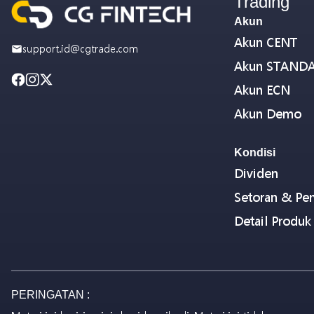
Trading
Akun
Akun CENT
support.id@cgtrade.com
Akun STAND
Akun ECN
Akun Demo
Kondisi
Dividen
Setoran & Pen
Detail Produk
PERINGATAN :