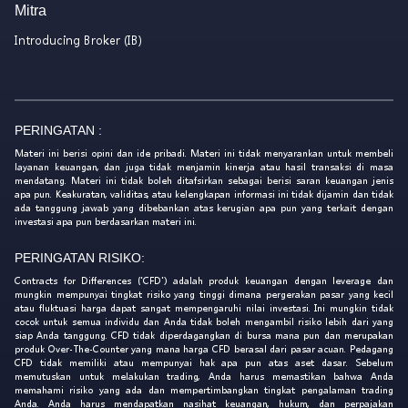
Mitra
Introducing Broker (IB)
PERINGATAN :
Materi ini berisi opini dan ide pribadi. Materi ini tidak menyarankan untuk membeli
layanan keuangan, dan juga tidak menjamin kinerja atau hasil transaksi di masa
mendatang. Materi ini tidak boleh ditafsirkan sebagai berisi saran keuangan jenis
apa pun. Keakuratan, validitas, atau kelengkapan informasi ini tidak dijamin dan tidak
ada tanggung jawab yang dibebankan atas kerugian apa pun yang terkait dengan
investasi apa pun berdasarkan materi ini.
PERINGATAN RISIKO:
Contracts for Differences ('CFD') adalah produk keuangan dengan leverage dan
mungkin mempunyai tingkat risiko yang tinggi dimana pergerakan pasar yang kecil
atau fluktuasi harga dapat sangat mempengaruhi nilai investasi. Ini mungkin tidak
cocok untuk semua individu dan Anda tidak boleh mengambil risiko lebih dari yang
siap Anda tanggung. CFD tidak diperdagangkan di bursa mana pun dan merupakan
produk Over-The-Counter yang mana harga CFD berasal dari pasar acuan. Pedagang
CFD tidak memiliki atau mempunyai hak apa pun atas aset dasar. Sebelum
memutuskan untuk melakukan trading, Anda harus memastikan bahwa Anda
memahami risiko yang ada dan mempertimbangkan tingkat pengalaman trading
Anda. Anda harus mendapatkan nasihat keuangan, hukum, dan perpajakan