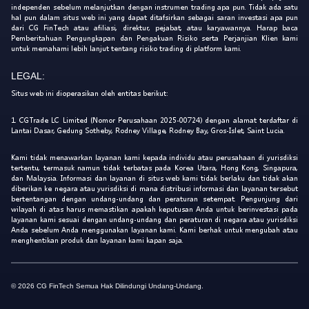
independen sebelum melanjutkan dengan instrumen trading apa pun. Tidak ada satu
hal pun dalam situs web ini yang dapat ditafsirkan sebagai saran investasi apa pun
dari CG FinTech atau afiliasi, direktur, pejabat, atau karyawannya. Harap baca
Pemberitahuan Pengungkapan dan Pengakuan Risiko serta Perjanjian Klien kami
untuk memahami lebih lanjut tentang risiko trading di platform kami.
LEGAL:
Situs web ini dioperasikan oleh entitas berikut:
1. CGTrade LC Limited (Nomor Perusahaan 2025-00724) dengan alamat terdaftar di
Lantai Dasar, Gedung Sotheby, Rodney Village, Rodney Bay, Gros-Islet, Saint Lucia.
Kami tidak menawarkan layanan kami kepada individu atau perusahaan di yurisdiksi
tertentu, termasuk namun tidak terbatas pada Korea Utara, Hong Kong, Singapura,
dan Malaysia. Informasi dan layanan di situs web kami tidak berlaku dan tidak akan
diberikan ke negara atau yurisdiksi di mana distribusi informasi dan layanan tersebut
bertentangan dengan undang-undang dan peraturan setempat. Pengunjung dari
wilayah di atas harus memastikan apakah keputusan Anda untuk berinvestasi pada
layanan kami sesuai dengan undang-undang dan peraturan di negara atau yurisdiksi
Anda sebelum Anda menggunakan layanan kami. Kami berhak untuk mengubah atau
menghentikan produk dan layanan kami kapan saja.
© 2026 CG FinTech Semua Hak Dilindungi Undang-Undang.