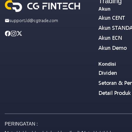
Trading
Akun
Akun CENT
support.id@cgtrade.com
Akun STAND
Akun ECN
Akun Demo
Kondisi
Dividen
Setoran & Pen
Detail Produk
PERINGATAN :