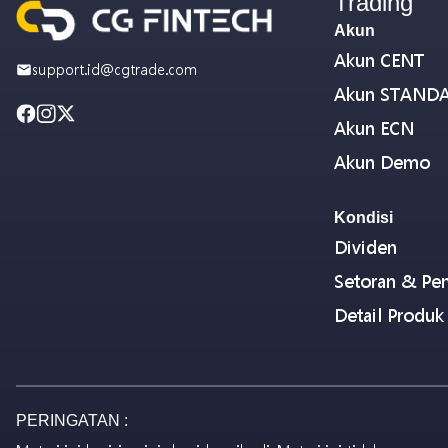
Trading
Akun
Akun CENT
support.id@cgtrade.com
Akun STAND
Akun ECN
Akun Demo
Kondisi
Dividen
Setoran & Pen
Detail Produk
PERINGATAN :