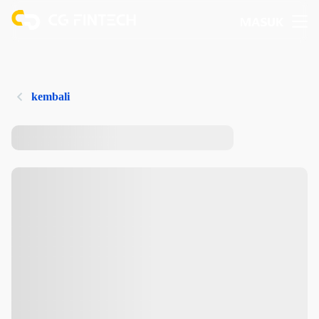
MASUK
kembali