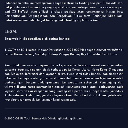
independen sebelum melanjutkan dengan instrumen trading apa pun. Tidak ada satu
hal pun dalam situs web ini yang dapat ditafsirkan sebagai saran investasi apa pun
dari CG FinTech atau afiliasi, direktur, pejabat, atau karyawannya. Harap baca
Pemberitahuan Pengungkapan dan Pengakuan Risiko serta Perjanjian Klien kami
untuk memahami lebih lanjut tentang risiko trading di platform kami.
LEGAL:
Situs web ini dioperasikan oleh entitas berikut:
1. CGTrade LC Limited (Nomor Perusahaan 2025-00724) dengan alamat terdaftar di
Lantai Dasar, Gedung Sotheby, Rodney Village, Rodney Bay, Gros-Islet, Saint Lucia.
Kami tidak menawarkan layanan kami kepada individu atau perusahaan di yurisdiksi
tertentu, termasuk namun tidak terbatas pada Korea Utara, Hong Kong, Singapura,
dan Malaysia. Informasi dan layanan di situs web kami tidak berlaku dan tidak akan
diberikan ke negara atau yurisdiksi di mana distribusi informasi dan layanan tersebut
bertentangan dengan undang-undang dan peraturan setempat. Pengunjung dari
wilayah di atas harus memastikan apakah keputusan Anda untuk berinvestasi pada
layanan kami sesuai dengan undang-undang dan peraturan di negara atau yurisdiksi
Anda sebelum Anda menggunakan layanan kami. Kami berhak untuk mengubah atau
menghentikan produk dan layanan kami kapan saja.
© 2026 CG FinTech Semua Hak Dilindungi Undang-Undang.