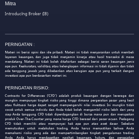
Mitra
Introducing Broker (IB)
PERINGATAN :
Materi ini berisi opini dan ide pribadi. Materi ini tidak menyarankan untuk membeli
layanan keuangan, dan juga tidak menjamin kinerja atau hasil transaksi di masa
mendatang. Materi ini tidak boleh ditafsirkan sebagai berisi saran keuangan jenis
apa pun. Keakuratan, validitas, atau kelengkapan informasi ini tidak dijamin dan tidak
ada tanggung jawab yang dibebankan atas kerugian apa pun yang terkait dengan
investasi apa pun berdasarkan materi ini.
PERINGATAN RISIKO:
Contracts for Differences ('CFD') adalah produk keuangan dengan leverage dan
mungkin mempunyai tingkat risiko yang tinggi dimana pergerakan pasar yang kecil
atau fluktuasi harga dapat sangat mempengaruhi nilai investasi. Ini mungkin tidak
cocok untuk semua individu dan Anda tidak boleh mengambil risiko lebih dari yang
siap Anda tanggung. CFD tidak diperdagangkan di bursa mana pun dan merupakan
produk Over-The-Counter yang mana harga CFD berasal dari pasar acuan. Pedagang
CFD tidak memiliki atau mempunyai hak apa pun atas aset dasar. Sebelum
memutuskan untuk melakukan trading, Anda harus memastikan bahwa Anda
memahami risiko yang ada dan mempertimbangkan tingkat pengalaman trading
Anda. Anda harus mendapatkan nasihat keuangan, hukum, dan perpajakan