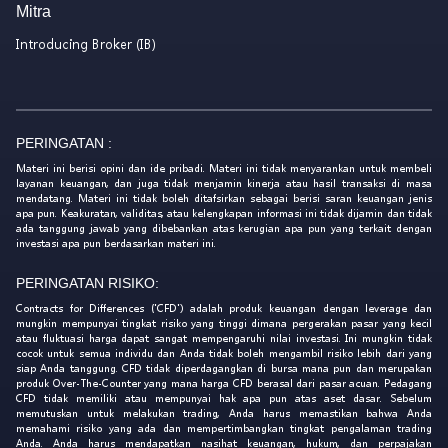
Mitra
Introducing Broker (IB)
PERINGATAN :
Materi ini berisi opini dan ide pribadi. Materi ini tidak menyarankan untuk membeli
layanan keuangan, dan juga tidak menjamin kinerja atau hasil transaksi di masa
mendatang. Materi ini tidak boleh ditafsirkan sebagai berisi saran keuangan jenis
apa pun. Keakuratan, validitas, atau kelengkapan informasi ini tidak dijamin dan tidak
ada tanggung jawab yang dibebankan atas kerugian apa pun yang terkait dengan
investasi apa pun berdasarkan materi ini.
PERINGATAN RISIKO:
Contracts for Differences ('CFD') adalah produk keuangan dengan leverage dan
mungkin mempunyai tingkat risiko yang tinggi dimana pergerakan pasar yang kecil
atau fluktuasi harga dapat sangat mempengaruhi nilai investasi. Ini mungkin tidak
cocok untuk semua individu dan Anda tidak boleh mengambil risiko lebih dari yang
siap Anda tanggung. CFD tidak diperdagangkan di bursa mana pun dan merupakan
produk Over-The-Counter yang mana harga CFD berasal dari pasar acuan. Pedagang
CFD tidak memiliki atau mempunyai hak apa pun atas aset dasar. Sebelum
memutuskan untuk melakukan trading, Anda harus memastikan bahwa Anda
memahami risiko yang ada dan mempertimbangkan tingkat pengalaman trading
Anda. Anda harus mendapatkan nasihat keuangan, hukum, dan perpajakan