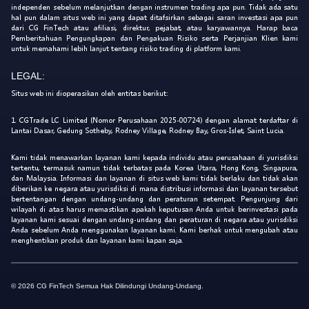
independen sebelum melanjutkan dengan instrumen trading apa pun. Tidak ada satu
hal pun dalam situs web ini yang dapat ditafsirkan sebagai saran investasi apa pun
dari CG FinTech atau afiliasi, direktur, pejabat, atau karyawannya. Harap baca
Pemberitahuan Pengungkapan dan Pengakuan Risiko serta Perjanjian Klien kami
untuk memahami lebih lanjut tentang risiko trading di platform kami.
LEGAL:
Situs web ini dioperasikan oleh entitas berikut:
1. CGTrade LC Limited (Nomor Perusahaan 2025-00724) dengan alamat terdaftar di
Lantai Dasar, Gedung Sotheby, Rodney Village, Rodney Bay, Gros-Islet, Saint Lucia.
Kami tidak menawarkan layanan kami kepada individu atau perusahaan di yurisdiksi
tertentu, termasuk namun tidak terbatas pada Korea Utara, Hong Kong, Singapura,
dan Malaysia. Informasi dan layanan di situs web kami tidak berlaku dan tidak akan
diberikan ke negara atau yurisdiksi di mana distribusi informasi dan layanan tersebut
bertentangan dengan undang-undang dan peraturan setempat. Pengunjung dari
wilayah di atas harus memastikan apakah keputusan Anda untuk berinvestasi pada
layanan kami sesuai dengan undang-undang dan peraturan di negara atau yurisdiksi
Anda sebelum Anda menggunakan layanan kami. Kami berhak untuk mengubah atau
menghentikan produk dan layanan kami kapan saja.
© 2026 CG FinTech Semua Hak Dilindungi Undang-Undang.