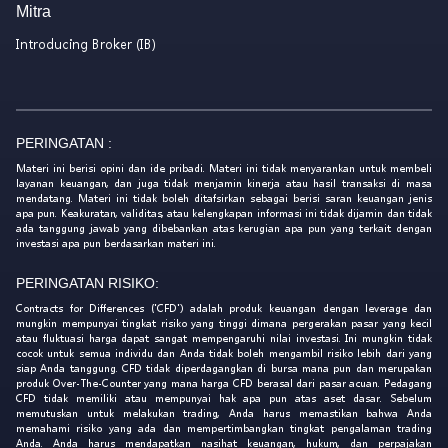
Mitra
Introducing Broker (IB)
PERINGATAN :
Materi ini berisi opini dan ide pribadi. Materi ini tidak menyarankan untuk membeli
layanan keuangan, dan juga tidak menjamin kinerja atau hasil transaksi di masa
mendatang. Materi ini tidak boleh ditafsirkan sebagai berisi saran keuangan jenis
apa pun. Keakuratan, validitas, atau kelengkapan informasi ini tidak dijamin dan tidak
ada tanggung jawab yang dibebankan atas kerugian apa pun yang terkait dengan
investasi apa pun berdasarkan materi ini.
PERINGATAN RISIKO:
Contracts for Differences ('CFD') adalah produk keuangan dengan leverage dan
mungkin mempunyai tingkat risiko yang tinggi dimana pergerakan pasar yang kecil
atau fluktuasi harga dapat sangat mempengaruhi nilai investasi. Ini mungkin tidak
cocok untuk semua individu dan Anda tidak boleh mengambil risiko lebih dari yang
siap Anda tanggung. CFD tidak diperdagangkan di bursa mana pun dan merupakan
produk Over-The-Counter yang mana harga CFD berasal dari pasar acuan. Pedagang
CFD tidak memiliki atau mempunyai hak apa pun atas aset dasar. Sebelum
memutuskan untuk melakukan trading, Anda harus memastikan bahwa Anda
memahami risiko yang ada dan mempertimbangkan tingkat pengalaman trading
Anda. Anda harus mendapatkan nasihat keuangan, hukum, dan perpajakan