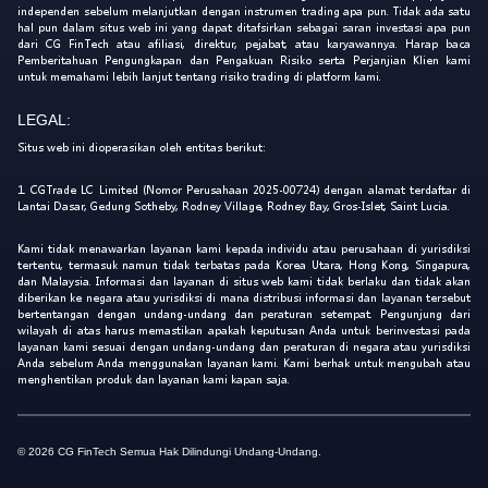
independen sebelum melanjutkan dengan instrumen trading apa pun. Tidak ada satu
hal pun dalam situs web ini yang dapat ditafsirkan sebagai saran investasi apa pun
dari CG FinTech atau afiliasi, direktur, pejabat, atau karyawannya. Harap baca
Pemberitahuan Pengungkapan dan Pengakuan Risiko serta Perjanjian Klien kami
untuk memahami lebih lanjut tentang risiko trading di platform kami.
LEGAL:
Situs web ini dioperasikan oleh entitas berikut:
1. CGTrade LC Limited (Nomor Perusahaan 2025-00724) dengan alamat terdaftar di
Lantai Dasar, Gedung Sotheby, Rodney Village, Rodney Bay, Gros-Islet, Saint Lucia.
Kami tidak menawarkan layanan kami kepada individu atau perusahaan di yurisdiksi
tertentu, termasuk namun tidak terbatas pada Korea Utara, Hong Kong, Singapura,
dan Malaysia. Informasi dan layanan di situs web kami tidak berlaku dan tidak akan
diberikan ke negara atau yurisdiksi di mana distribusi informasi dan layanan tersebut
bertentangan dengan undang-undang dan peraturan setempat. Pengunjung dari
wilayah di atas harus memastikan apakah keputusan Anda untuk berinvestasi pada
layanan kami sesuai dengan undang-undang dan peraturan di negara atau yurisdiksi
Anda sebelum Anda menggunakan layanan kami. Kami berhak untuk mengubah atau
menghentikan produk dan layanan kami kapan saja.
© 2026 CG FinTech Semua Hak Dilindungi Undang-Undang.