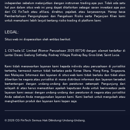
independen sebelum melanjutkan dengan instrumen trading apa pun. Tidak ada satu
hal pun dalam situs web ini yang dapat ditafsirkan sebagai saran investasi apa pun
dari CG FinTech atau afiliasi, direktur, pejabat, atau karyawannya. Harap baca
Pemberitahuan Pengungkapan dan Pengakuan Risiko serta Perjanjian Klien kami
untuk memahami lebih lanjut tentang risiko trading di platform kami.
LEGAL:
Situs web ini dioperasikan oleh entitas berikut:
1. CGTrade LC Limited (Nomor Perusahaan 2025-00724) dengan alamat terdaftar di
Lantai Dasar, Gedung Sotheby, Rodney Village, Rodney Bay, Gros-Islet, Saint Lucia.
Kami tidak menawarkan layanan kami kepada individu atau perusahaan di yurisdiksi
tertentu, termasuk namun tidak terbatas pada Korea Utara, Hong Kong, Singapura,
dan Malaysia. Informasi dan layanan di situs web kami tidak berlaku dan tidak akan
diberikan ke negara atau yurisdiksi di mana distribusi informasi dan layanan tersebut
bertentangan dengan undang-undang dan peraturan setempat. Pengunjung dari
wilayah di atas harus memastikan apakah keputusan Anda untuk berinvestasi pada
layanan kami sesuai dengan undang-undang dan peraturan di negara atau yurisdiksi
Anda sebelum Anda menggunakan layanan kami. Kami berhak untuk mengubah atau
menghentikan produk dan layanan kami kapan saja.
© 2026 CG FinTech Semua Hak Dilindungi Undang-Undang.