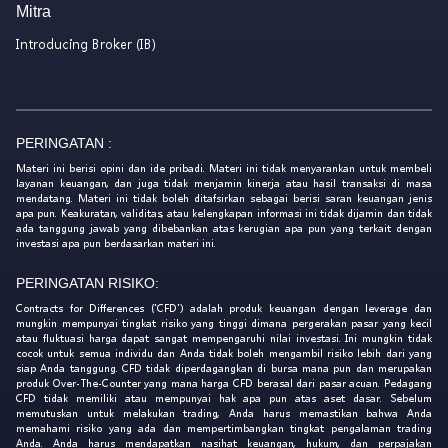
Mitra
Introducing Broker (IB)
PERINGATAN :
Materi ini berisi opini dan ide pribadi. Materi ini tidak menyarankan untuk membeli
layanan keuangan, dan juga tidak menjamin kinerja atau hasil transaksi di masa
mendatang. Materi ini tidak boleh ditafsirkan sebagai berisi saran keuangan jenis
apa pun. Keakuratan, validitas, atau kelengkapan informasi ini tidak dijamin dan tidak
ada tanggung jawab yang dibebankan atas kerugian apa pun yang terkait dengan
investasi apa pun berdasarkan materi ini.
PERINGATAN RISIKO:
Contracts for Differences ('CFD') adalah produk keuangan dengan leverage dan
mungkin mempunyai tingkat risiko yang tinggi dimana pergerakan pasar yang kecil
atau fluktuasi harga dapat sangat mempengaruhi nilai investasi. Ini mungkin tidak
cocok untuk semua individu dan Anda tidak boleh mengambil risiko lebih dari yang
siap Anda tanggung. CFD tidak diperdagangkan di bursa mana pun dan merupakan
produk Over-The-Counter yang mana harga CFD berasal dari pasar acuan. Pedagang
CFD tidak memiliki atau mempunyai hak apa pun atas aset dasar. Sebelum
memutuskan untuk melakukan trading, Anda harus memastikan bahwa Anda
memahami risiko yang ada dan mempertimbangkan tingkat pengalaman trading
Anda. Anda harus mendapatkan nasihat keuangan, hukum, dan perpajakan