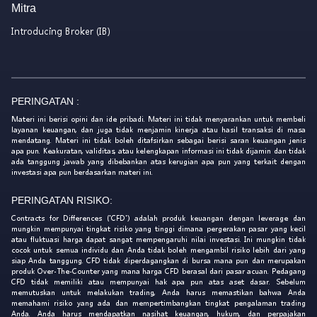
Mitra
Introducing Broker (IB)
PERINGATAN :
Materi ini berisi opini dan ide pribadi. Materi ini tidak menyarankan untuk membeli
layanan keuangan, dan juga tidak menjamin kinerja atau hasil transaksi di masa
mendatang. Materi ini tidak boleh ditafsirkan sebagai berisi saran keuangan jenis
apa pun. Keakuratan, validitas, atau kelengkapan informasi ini tidak dijamin dan tidak
ada tanggung jawab yang dibebankan atas kerugian apa pun yang terkait dengan
investasi apa pun berdasarkan materi ini.
PERINGATAN RISIKO:
Contracts for Differences ('CFD') adalah produk keuangan dengan leverage dan
mungkin mempunyai tingkat risiko yang tinggi dimana pergerakan pasar yang kecil
atau fluktuasi harga dapat sangat mempengaruhi nilai investasi. Ini mungkin tidak
cocok untuk semua individu dan Anda tidak boleh mengambil risiko lebih dari yang
siap Anda tanggung. CFD tidak diperdagangkan di bursa mana pun dan merupakan
produk Over-The-Counter yang mana harga CFD berasal dari pasar acuan. Pedagang
CFD tidak memiliki atau mempunyai hak apa pun atas aset dasar. Sebelum
memutuskan untuk melakukan trading, Anda harus memastikan bahwa Anda
memahami risiko yang ada dan mempertimbangkan tingkat pengalaman trading
Anda. Anda harus mendapatkan nasihat keuangan, hukum, dan perpajakan