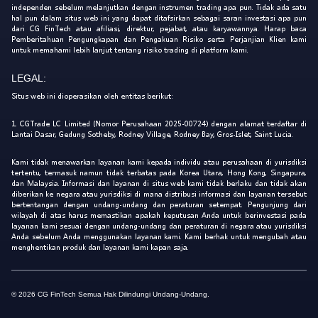
independen sebelum melanjutkan dengan instrumen trading apa pun. Tidak ada satu
hal pun dalam situs web ini yang dapat ditafsirkan sebagai saran investasi apa pun
dari CG FinTech atau afiliasi, direktur, pejabat, atau karyawannya. Harap baca
Pemberitahuan Pengungkapan dan Pengakuan Risiko serta Perjanjian Klien kami
untuk memahami lebih lanjut tentang risiko trading di platform kami.
LEGAL:
Situs web ini dioperasikan oleh entitas berikut:
1. CGTrade LC Limited (Nomor Perusahaan 2025-00724) dengan alamat terdaftar di
Lantai Dasar, Gedung Sotheby, Rodney Village, Rodney Bay, Gros-Islet, Saint Lucia.
Kami tidak menawarkan layanan kami kepada individu atau perusahaan di yurisdiksi
tertentu, termasuk namun tidak terbatas pada Korea Utara, Hong Kong, Singapura,
dan Malaysia. Informasi dan layanan di situs web kami tidak berlaku dan tidak akan
diberikan ke negara atau yurisdiksi di mana distribusi informasi dan layanan tersebut
bertentangan dengan undang-undang dan peraturan setempat. Pengunjung dari
wilayah di atas harus memastikan apakah keputusan Anda untuk berinvestasi pada
layanan kami sesuai dengan undang-undang dan peraturan di negara atau yurisdiksi
Anda sebelum Anda menggunakan layanan kami. Kami berhak untuk mengubah atau
menghentikan produk dan layanan kami kapan saja.
© 2026 CG FinTech Semua Hak Dilindungi Undang-Undang.