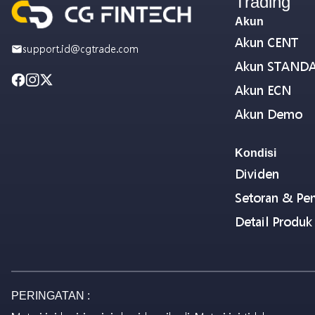
Trading
Akun
Akun CENT
support.id@cgtrade.com
Akun STAND
Akun ECN
Akun Demo
Kondisi
Dividen
Setoran & Pen
Detail Produk
PERINGATAN :