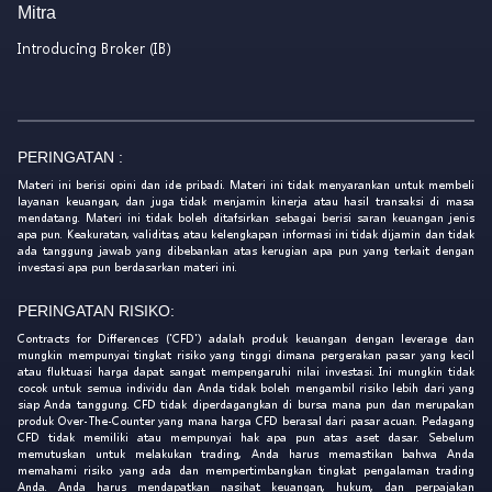
Mitra
Introducing Broker (IB)
PERINGATAN :
Materi ini berisi opini dan ide pribadi. Materi ini tidak menyarankan untuk membeli
layanan keuangan, dan juga tidak menjamin kinerja atau hasil transaksi di masa
mendatang. Materi ini tidak boleh ditafsirkan sebagai berisi saran keuangan jenis
apa pun. Keakuratan, validitas, atau kelengkapan informasi ini tidak dijamin dan tidak
ada tanggung jawab yang dibebankan atas kerugian apa pun yang terkait dengan
investasi apa pun berdasarkan materi ini.
PERINGATAN RISIKO:
Contracts for Differences ('CFD') adalah produk keuangan dengan leverage dan
mungkin mempunyai tingkat risiko yang tinggi dimana pergerakan pasar yang kecil
atau fluktuasi harga dapat sangat mempengaruhi nilai investasi. Ini mungkin tidak
cocok untuk semua individu dan Anda tidak boleh mengambil risiko lebih dari yang
siap Anda tanggung. CFD tidak diperdagangkan di bursa mana pun dan merupakan
produk Over-The-Counter yang mana harga CFD berasal dari pasar acuan. Pedagang
CFD tidak memiliki atau mempunyai hak apa pun atas aset dasar. Sebelum
memutuskan untuk melakukan trading, Anda harus memastikan bahwa Anda
memahami risiko yang ada dan mempertimbangkan tingkat pengalaman trading
Anda. Anda harus mendapatkan nasihat keuangan, hukum, dan perpajakan