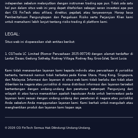
independen sebelum melanjutkan dengan instrumen trading apa pun. Tidak ada satu
hal pun dalam situs web ini yang dapat ditafsirkan sebagai saran investasi apa pun
dari CG FinTech atau afiliasi, direktur, pejabat, atau karyawannya. Harap baca
Pemberitahuan Pengungkapan dan Pengakuan Risiko serta Perjanjian Klien kami
untuk memahami lebih lanjut tentang risiko trading di platform kami.
LEGAL:
Situs web ini dioperasikan oleh entitas berikut:
1. CGTrade LC Limited (Nomor Perusahaan 2025-00724) dengan alamat terdaftar di
Lantai Dasar, Gedung Sotheby, Rodney Village, Rodney Bay, Gros-Islet, Saint Lucia.
Kami tidak menawarkan layanan kami kepada individu atau perusahaan di yurisdiksi
tertentu, termasuk namun tidak terbatas pada Korea Utara, Hong Kong, Singapura,
dan Malaysia. Informasi dan layanan di situs web kami tidak berlaku dan tidak akan
diberikan ke negara atau yurisdiksi di mana distribusi informasi dan layanan tersebut
bertentangan dengan undang-undang dan peraturan setempat. Pengunjung dari
wilayah di atas harus memastikan apakah keputusan Anda untuk berinvestasi pada
layanan kami sesuai dengan undang-undang dan peraturan di negara atau yurisdiksi
Anda sebelum Anda menggunakan layanan kami. Kami berhak untuk mengubah atau
menghentikan produk dan layanan kami kapan saja.
© 2026 CG FinTech Semua Hak Dilindungi Undang-Undang.