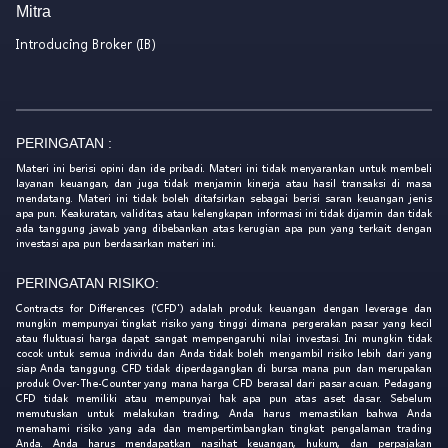
Mitra
Introducing Broker (IB)
PERINGATAN :
Materi ini berisi opini dan ide pribadi. Materi ini tidak menyarankan untuk membeli
layanan keuangan, dan juga tidak menjamin kinerja atau hasil transaksi di masa
mendatang. Materi ini tidak boleh ditafsirkan sebagai berisi saran keuangan jenis
apa pun. Keakuratan, validitas, atau kelengkapan informasi ini tidak dijamin dan tidak
ada tanggung jawab yang dibebankan atas kerugian apa pun yang terkait dengan
investasi apa pun berdasarkan materi ini.
PERINGATAN RISIKO:
Contracts for Differences ('CFD') adalah produk keuangan dengan leverage dan
mungkin mempunyai tingkat risiko yang tinggi dimana pergerakan pasar yang kecil
atau fluktuasi harga dapat sangat mempengaruhi nilai investasi. Ini mungkin tidak
cocok untuk semua individu dan Anda tidak boleh mengambil risiko lebih dari yang
siap Anda tanggung. CFD tidak diperdagangkan di bursa mana pun dan merupakan
produk Over-The-Counter yang mana harga CFD berasal dari pasar acuan. Pedagang
CFD tidak memiliki atau mempunyai hak apa pun atas aset dasar. Sebelum
memutuskan untuk melakukan trading, Anda harus memastikan bahwa Anda
memahami risiko yang ada dan mempertimbangkan tingkat pengalaman trading
Anda. Anda harus mendapatkan nasihat keuangan, hukum, dan perpajakan