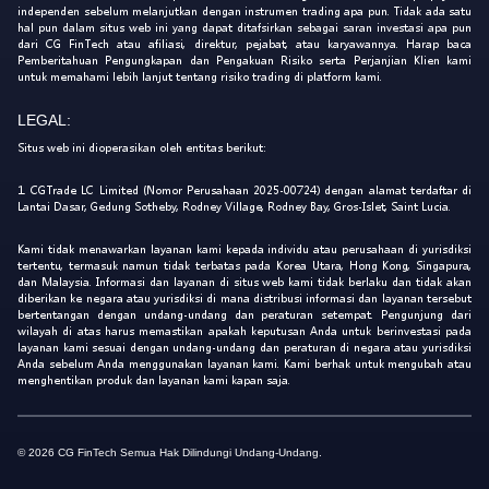
independen sebelum melanjutkan dengan instrumen trading apa pun. Tidak ada satu
hal pun dalam situs web ini yang dapat ditafsirkan sebagai saran investasi apa pun
dari CG FinTech atau afiliasi, direktur, pejabat, atau karyawannya. Harap baca
Pemberitahuan Pengungkapan dan Pengakuan Risiko serta Perjanjian Klien kami
untuk memahami lebih lanjut tentang risiko trading di platform kami.
LEGAL:
Situs web ini dioperasikan oleh entitas berikut:
1. CGTrade LC Limited (Nomor Perusahaan 2025-00724) dengan alamat terdaftar di
Lantai Dasar, Gedung Sotheby, Rodney Village, Rodney Bay, Gros-Islet, Saint Lucia.
Kami tidak menawarkan layanan kami kepada individu atau perusahaan di yurisdiksi
tertentu, termasuk namun tidak terbatas pada Korea Utara, Hong Kong, Singapura,
dan Malaysia. Informasi dan layanan di situs web kami tidak berlaku dan tidak akan
diberikan ke negara atau yurisdiksi di mana distribusi informasi dan layanan tersebut
bertentangan dengan undang-undang dan peraturan setempat. Pengunjung dari
wilayah di atas harus memastikan apakah keputusan Anda untuk berinvestasi pada
layanan kami sesuai dengan undang-undang dan peraturan di negara atau yurisdiksi
Anda sebelum Anda menggunakan layanan kami. Kami berhak untuk mengubah atau
menghentikan produk dan layanan kami kapan saja.
© 2026 CG FinTech Semua Hak Dilindungi Undang-Undang.