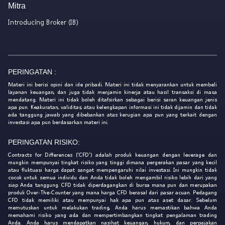
Mitra
Introducing Broker (IB)
PERINGATAN :
Materi ini berisi opini dan ide pribadi. Materi ini tidak menyarankan untuk membeli
layanan keuangan, dan juga tidak menjamin kinerja atau hasil transaksi di masa
mendatang. Materi ini tidak boleh ditafsirkan sebagai berisi saran keuangan jenis
apa pun. Keakuratan, validitas, atau kelengkapan informasi ini tidak dijamin dan tidak
ada tanggung jawab yang dibebankan atas kerugian apa pun yang terkait dengan
investasi apa pun berdasarkan materi ini.
PERINGATAN RISIKO:
Contracts for Differences ('CFD') adalah produk keuangan dengan leverage dan
mungkin mempunyai tingkat risiko yang tinggi dimana pergerakan pasar yang kecil
atau fluktuasi harga dapat sangat mempengaruhi nilai investasi. Ini mungkin tidak
cocok untuk semua individu dan Anda tidak boleh mengambil risiko lebih dari yang
siap Anda tanggung. CFD tidak diperdagangkan di bursa mana pun dan merupakan
produk Over-The-Counter yang mana harga CFD berasal dari pasar acuan. Pedagang
CFD tidak memiliki atau mempunyai hak apa pun atas aset dasar. Sebelum
memutuskan untuk melakukan trading, Anda harus memastikan bahwa Anda
memahami risiko yang ada dan mempertimbangkan tingkat pengalaman trading
Anda. Anda harus mendapatkan nasihat keuangan, hukum, dan perpajakan