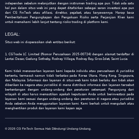
independen sebelum melanjutkan dengan instrumen trading apa pun. Tidak ada satu
hal pun dalam situs web ini yang dapat ditafsirkan sebagai saran investasi apa pun
dari CG FinTech atau afiliasi, direktur, pejabat, atau karyawannya. Harap baca
Pemberitahuan Pengungkapan dan Pengakuan Risiko serta Perjanjian Klien kami
untuk memahami lebih lanjut tentang risiko trading di platform kami.
LEGAL:
Situs web ini dioperasikan oleh entitas berikut:
1. CGTrade LC Limited (Nomor Perusahaan 2025-00724) dengan alamat terdaftar di
Lantai Dasar, Gedung Sotheby, Rodney Village, Rodney Bay, Gros-Islet, Saint Lucia.
Kami tidak menawarkan layanan kami kepada individu atau perusahaan di yurisdiksi
tertentu, termasuk namun tidak terbatas pada Korea Utara, Hong Kong, Singapura,
dan Malaysia. Informasi dan layanan di situs web kami tidak berlaku dan tidak akan
diberikan ke negara atau yurisdiksi di mana distribusi informasi dan layanan tersebut
bertentangan dengan undang-undang dan peraturan setempat. Pengunjung dari
wilayah di atas harus memastikan apakah keputusan Anda untuk berinvestasi pada
layanan kami sesuai dengan undang-undang dan peraturan di negara atau yurisdiksi
Anda sebelum Anda menggunakan layanan kami. Kami berhak untuk mengubah atau
menghentikan produk dan layanan kami kapan saja.
© 2026 CG FinTech Semua Hak Dilindungi Undang-Undang.