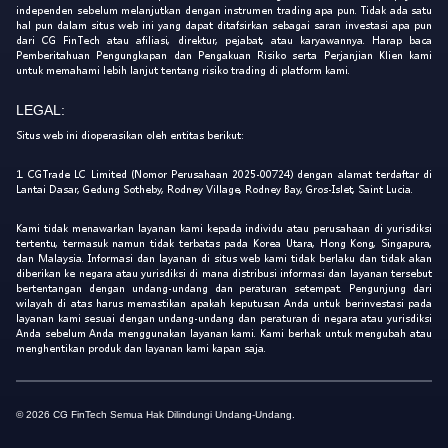
independen sebelum melanjutkan dengan instrumen trading apa pun. Tidak ada satu
hal pun dalam situs web ini yang dapat ditafsirkan sebagai saran investasi apa pun
dari CG FinTech atau afiliasi, direktur, pejabat, atau karyawannya. Harap baca
Pemberitahuan Pengungkapan dan Pengakuan Risiko serta Perjanjian Klien kami
untuk memahami lebih lanjut tentang risiko trading di platform kami.
LEGAL:
Situs web ini dioperasikan oleh entitas berikut:
1. CGTrade LC Limited (Nomor Perusahaan 2025-00724) dengan alamat terdaftar di
Lantai Dasar, Gedung Sotheby, Rodney Village, Rodney Bay, Gros-Islet, Saint Lucia.
Kami tidak menawarkan layanan kami kepada individu atau perusahaan di yurisdiksi
tertentu, termasuk namun tidak terbatas pada Korea Utara, Hong Kong, Singapura,
dan Malaysia. Informasi dan layanan di situs web kami tidak berlaku dan tidak akan
diberikan ke negara atau yurisdiksi di mana distribusi informasi dan layanan tersebut
bertentangan dengan undang-undang dan peraturan setempat. Pengunjung dari
wilayah di atas harus memastikan apakah keputusan Anda untuk berinvestasi pada
layanan kami sesuai dengan undang-undang dan peraturan di negara atau yurisdiksi
Anda sebelum Anda menggunakan layanan kami. Kami berhak untuk mengubah atau
menghentikan produk dan layanan kami kapan saja.
© 2026 CG FinTech Semua Hak Dilindungi Undang-Undang.