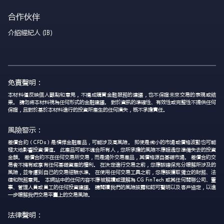
合作伙伴
介紹經紀人 (IB)
免責聲明：
本材料僅反映個人觀點和意見，不構成購買金融服務的建議，也不保證未來交易的表現或結
果。 請勿將本材料視為任何形式的金融建議。 對於資訊的準確性、有效性或完整性不提供任何
保證，且對於基於本材料進行的投資所產生的任何損失，概不承擔責任。
風險警示：
差價合約（CFDs）是槓桿金融產品，可能涉及高風險。 即使是微小的市場或價格波動也可能
極大地影響投資價值。 此產品可能不適合所有人，您所承擔的風險不應超過您準備失去的投資
金額。 差價合約不在任何交易所交易，而是場外交易產品，其價格源自基礎市場。 差價合約交
易者不擁有或享有任何基礎資產的權利。 在決定進行交易之前，您應該確保充分瞭解所涉及的
風險，並考慮到自己的交易經驗水準。 在使用任何交易工具之前，您應該獲取獨立的財務、法
律和稅務意見。 本網站中的任何內容不應被解讀或理解為 CG FinTech 或其任何關聯公司、董
事、管理人員或員工的任何投資建議。 請閱讀我們的風險披露和認可聲明以及客戶協定，以進
一步瞭解我們交易平臺上的交易風險。
法律聲明：