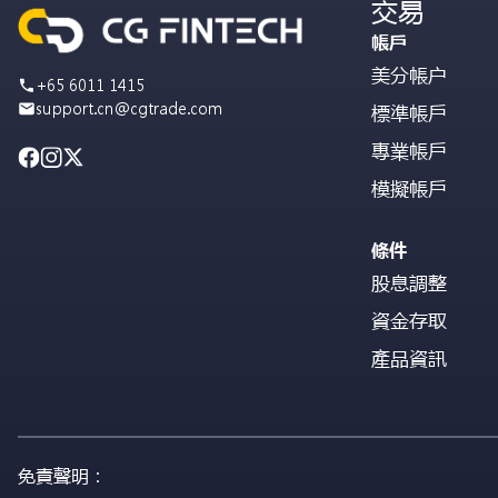
交易
帳戶
美分帳户
+65 6011 1415
support.cn@cgtrade.com
標準帳戶
專業帳戶
模擬帳戶
條件
股息調整
資金存取
產品資訊
免責聲明：