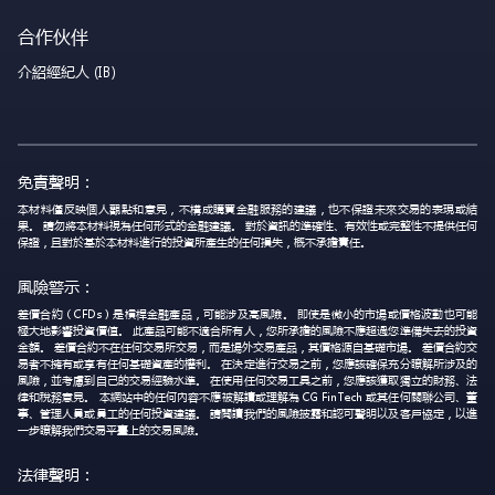
合作伙伴
介紹經紀人 (IB)
免責聲明：
本材料僅反映個人觀點和意見，不構成購買金融服務的建議，也不保證未來交易的表現或結
果。 請勿將本材料視為任何形式的金融建議。 對於資訊的準確性、有效性或完整性不提供任何
保證，且對於基於本材料進行的投資所產生的任何損失，概不承擔責任。
風險警示：
差價合約（CFDs）是槓桿金融產品，可能涉及高風險。 即使是微小的市場或價格波動也可能
極大地影響投資價值。 此產品可能不適合所有人，您所承擔的風險不應超過您準備失去的投資
金額。 差價合約不在任何交易所交易，而是場外交易產品，其價格源自基礎市場。 差價合約交
易者不擁有或享有任何基礎資產的權利。 在決定進行交易之前，您應該確保充分瞭解所涉及的
風險，並考慮到自己的交易經驗水準。 在使用任何交易工具之前，您應該獲取獨立的財務、法
律和稅務意見。 本網站中的任何內容不應被解讀或理解為 CG FinTech 或其任何關聯公司、董
事、管理人員或員工的任何投資建議。 請閱讀我們的風險披露和認可聲明以及客戶協定，以進
一步瞭解我們交易平臺上的交易風險。
法律聲明：