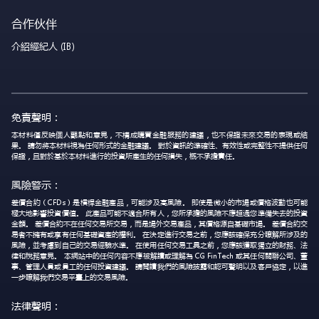
合作伙伴
介紹經紀人 (IB)
免責聲明：
本材料僅反映個人觀點和意見，不構成購買金融服務的建議，也不保證未來交易的表現或結
果。 請勿將本材料視為任何形式的金融建議。 對於資訊的準確性、有效性或完整性不提供任何
保證，且對於基於本材料進行的投資所產生的任何損失，概不承擔責任。
風險警示：
差價合約（CFDs）是槓桿金融產品，可能涉及高風險。 即使是微小的市場或價格波動也可能
極大地影響投資價值。 此產品可能不適合所有人，您所承擔的風險不應超過您準備失去的投資
金額。 差價合約不在任何交易所交易，而是場外交易產品，其價格源自基礎市場。 差價合約交
易者不擁有或享有任何基礎資產的權利。 在決定進行交易之前，您應該確保充分瞭解所涉及的
風險，並考慮到自己的交易經驗水準。 在使用任何交易工具之前，您應該獲取獨立的財務、法
律和稅務意見。 本網站中的任何內容不應被解讀或理解為 CG FinTech 或其任何關聯公司、董
事、管理人員或員工的任何投資建議。 請閱讀我們的風險披露和認可聲明以及客戶協定，以進
一步瞭解我們交易平臺上的交易風險。
法律聲明：