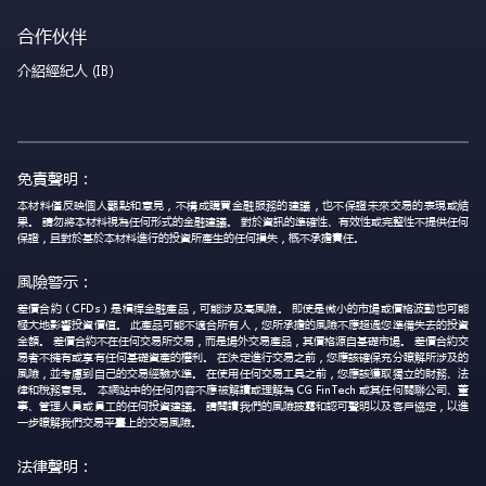
合作伙伴
介紹經紀人 (IB)
免責聲明：
本材料僅反映個人觀點和意見，不構成購買金融服務的建議，也不保證未來交易的表現或結
果。 請勿將本材料視為任何形式的金融建議。 對於資訊的準確性、有效性或完整性不提供任何
保證，且對於基於本材料進行的投資所產生的任何損失，概不承擔責任。
風險警示：
差價合約（CFDs）是槓桿金融產品，可能涉及高風險。 即使是微小的市場或價格波動也可能
極大地影響投資價值。 此產品可能不適合所有人，您所承擔的風險不應超過您準備失去的投資
金額。 差價合約不在任何交易所交易，而是場外交易產品，其價格源自基礎市場。 差價合約交
易者不擁有或享有任何基礎資產的權利。 在決定進行交易之前，您應該確保充分瞭解所涉及的
風險，並考慮到自己的交易經驗水準。 在使用任何交易工具之前，您應該獲取獨立的財務、法
律和稅務意見。 本網站中的任何內容不應被解讀或理解為 CG FinTech 或其任何關聯公司、董
事、管理人員或員工的任何投資建議。 請閱讀我們的風險披露和認可聲明以及客戶協定，以進
一步瞭解我們交易平臺上的交易風險。
法律聲明：