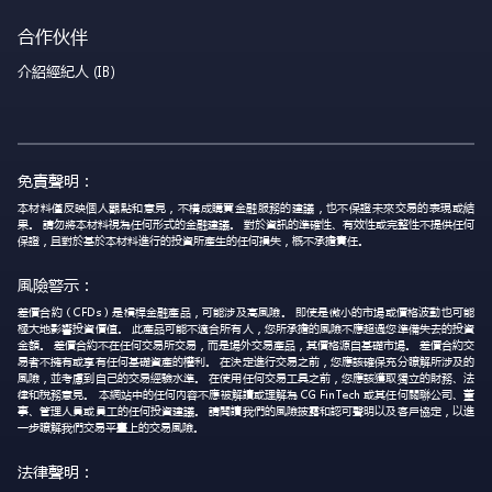
合作伙伴
介紹經紀人 (IB)
免責聲明：
本材料僅反映個人觀點和意見，不構成購買金融服務的建議，也不保證未來交易的表現或結
果。 請勿將本材料視為任何形式的金融建議。 對於資訊的準確性、有效性或完整性不提供任何
保證，且對於基於本材料進行的投資所產生的任何損失，概不承擔責任。
風險警示：
差價合約（CFDs）是槓桿金融產品，可能涉及高風險。 即使是微小的市場或價格波動也可能
極大地影響投資價值。 此產品可能不適合所有人，您所承擔的風險不應超過您準備失去的投資
金額。 差價合約不在任何交易所交易，而是場外交易產品，其價格源自基礎市場。 差價合約交
易者不擁有或享有任何基礎資產的權利。 在決定進行交易之前，您應該確保充分瞭解所涉及的
風險，並考慮到自己的交易經驗水準。 在使用任何交易工具之前，您應該獲取獨立的財務、法
律和稅務意見。 本網站中的任何內容不應被解讀或理解為 CG FinTech 或其任何關聯公司、董
事、管理人員或員工的任何投資建議。 請閱讀我們的風險披露和認可聲明以及客戶協定，以進
一步瞭解我們交易平臺上的交易風險。
法律聲明：