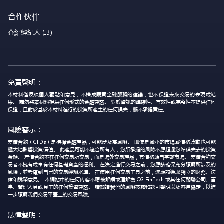
合作伙伴
介紹經紀人 (IB)
免責聲明：
本材料僅反映個人觀點和意見，不構成購買金融服務的建議，也不保證未來交易的表現或結
果。 請勿將本材料視為任何形式的金融建議。 對於資訊的準確性、有效性或完整性不提供任何
保證，且對於基於本材料進行的投資所產生的任何損失，概不承擔責任。
風險警示：
差價合約（CFDs）是槓桿金融產品，可能涉及高風險。 即使是微小的市場或價格波動也可能
極大地影響投資價值。 此產品可能不適合所有人，您所承擔的風險不應超過您準備失去的投資
金額。 差價合約不在任何交易所交易，而是場外交易產品，其價格源自基礎市場。 差價合約交
易者不擁有或享有任何基礎資產的權利。 在決定進行交易之前，您應該確保充分瞭解所涉及的
風險，並考慮到自己的交易經驗水準。 在使用任何交易工具之前，您應該獲取獨立的財務、法
律和稅務意見。 本網站中的任何內容不應被解讀或理解為 CG FinTech 或其任何關聯公司、董
事、管理人員或員工的任何投資建議。 請閱讀我們的風險披露和認可聲明以及客戶協定，以進
一步瞭解我們交易平臺上的交易風險。
法律聲明：