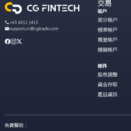
交易
帳戶
美分帳户
+65 6011 1415
support.cn@cgtrade.com
標準帳戶
專業帳戶
模擬帳戶
條件
股息調整
資金存取
產品資訊
免責聲明：