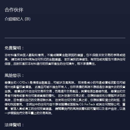
合作伙伴
介紹經紀人 (IB)
免責聲明：
本材料僅反映個人觀點和意見，不構成購買金融服務的建議，也不保證未來交易的表現或結
果。 請勿將本材料視為任何形式的金融建議。 對於資訊的準確性、有效性或完整性不提供任何
保證，且對於基於本材料進行的投資所產生的任何損失，概不承擔責任。
風險警示：
差價合約（CFDs）是槓桿金融產品，可能涉及高風險。 即使是微小的市場或價格波動也可能
極大地影響投資價值。 此產品可能不適合所有人，您所承擔的風險不應超過您準備失去的投資
金額。 差價合約不在任何交易所交易，而是場外交易產品，其價格源自基礎市場。 差價合約交
易者不擁有或享有任何基礎資產的權利。 在決定進行交易之前，您應該確保充分瞭解所涉及的
風險，並考慮到自己的交易經驗水準。 在使用任何交易工具之前，您應該獲取獨立的財務、法
律和稅務意見。 本網站中的任何內容不應被解讀或理解為 CG FinTech 或其任何關聯公司、董
事、管理人員或員工的任何投資建議。 請閱讀我們的風險披露和認可聲明以及客戶協定，以進
一步瞭解我們交易平臺上的交易風險。
法律聲明：