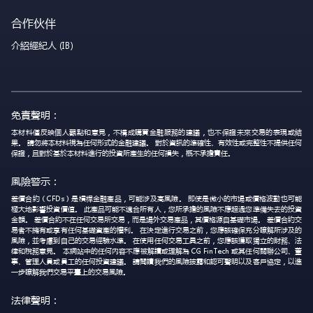
合作伙伴
介紹經紀人 (IB)
免責聲明：
本材料僅反映個人觀點和意見，不構成購買金融服務的建議，也不保證未來交易的表現或結
果。 請勿將本材料視為任何形式的金融建議。 對於資訊的準確性、有效性或完整性不提供任何
保證，且對於基於本材料進行的投資所產生的任何損失，概不承擔責任。
風險警示：
差價合約（CFDs）是槓桿金融產品，可能涉及高風險。 即使是微小的市場或價格波動也可能
極大地影響投資價值。 此產品可能不適合所有人，您所承擔的風險不應超過您準備失去的投資
金額。 差價合約不在任何交易所交易，而是場外交易產品，其價格源自基礎市場。 差價合約交
易者不擁有或享有任何基礎資產的權利。 在決定進行交易之前，您應該確保充分瞭解所涉及的
風險，並考慮到自己的交易經驗水準。 在使用任何交易工具之前，您應該獲取獨立的財務、法
律和稅務意見。 本網站中的任何內容不應被解讀或理解為 CG FinTech 或其任何關聯公司、董
事、管理人員或員工的任何投資建議。 請閱讀我們的風險披露和認可聲明以及客戶協定，以進
一步瞭解我們交易平臺上的交易風險。
法律聲明：