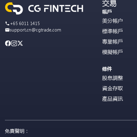
交易
帳戶
美分帳户
+65 6011 1415
support.cn@cgtrade.com
標準帳戶
專業帳戶
模擬帳戶
條件
股息調整
資金存取
產品資訊
免責聲明：