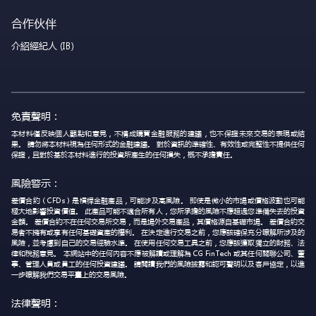
合作伙伴
介紹經紀人 (IB)
免責聲明：
本材料僅反映個人觀點和意見，不構成購買金融服務的建議，也不保證未來交易的表現或結
果。 請勿將本材料視為任何形式的金融建議。 對於資訊的準確性、有效性或完整性不提供任何
保證，且對於基於本材料進行的投資所產生的任何損失，概不承擔責任。
風險警示：
差價合約（CFDs）是槓桿金融產品，可能涉及高風險。 即使是微小的市場或價格波動也可能
極大地影響投資價值。 此產品可能不適合所有人，您所承擔的風險不應超過您準備失去的投資
金額。 差價合約不在任何交易所交易，而是場外交易產品，其價格源自基礎市場。 差價合約交
易者不擁有或享有任何基礎資產的權利。 在決定進行交易之前，您應該確保充分瞭解所涉及的
風險，並考慮到自己的交易經驗水準。 在使用任何交易工具之前，您應該獲取獨立的財務、法
律和稅務意見。 本網站中的任何內容不應被解讀或理解為 CG FinTech 或其任何關聯公司、董
事、管理人員或員工的任何投資建議。 請閱讀我們的風險披露和認可聲明以及客戶協定，以進
一步瞭解我們交易平臺上的交易風險。
法律聲明：