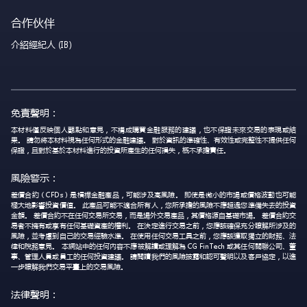
合作伙伴
介紹經紀人 (IB)
免責聲明：
本材料僅反映個人觀點和意見，不構成購買金融服務的建議，也不保證未來交易的表現或結
果。 請勿將本材料視為任何形式的金融建議。 對於資訊的準確性、有效性或完整性不提供任何
保證，且對於基於本材料進行的投資所產生的任何損失，概不承擔責任。
風險警示：
差價合約（CFDs）是槓桿金融產品，可能涉及高風險。 即使是微小的市場或價格波動也可能
極大地影響投資價值。 此產品可能不適合所有人，您所承擔的風險不應超過您準備失去的投資
金額。 差價合約不在任何交易所交易，而是場外交易產品，其價格源自基礎市場。 差價合約交
易者不擁有或享有任何基礎資產的權利。 在決定進行交易之前，您應該確保充分瞭解所涉及的
風險，並考慮到自己的交易經驗水準。 在使用任何交易工具之前，您應該獲取獨立的財務、法
律和稅務意見。 本網站中的任何內容不應被解讀或理解為 CG FinTech 或其任何關聯公司、董
事、管理人員或員工的任何投資建議。 請閱讀我們的風險披露和認可聲明以及客戶協定，以進
一步瞭解我們交易平臺上的交易風險。
法律聲明：