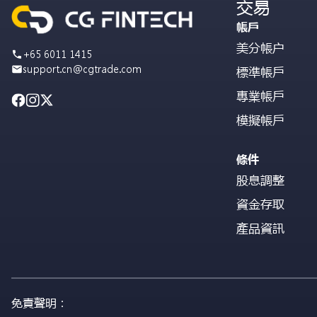
交易
帳戶
美分帳户
+65 6011 1415
support.cn@cgtrade.com
標準帳戶
專業帳戶
模擬帳戶
條件
股息調整
資金存取
產品資訊
免責聲明：