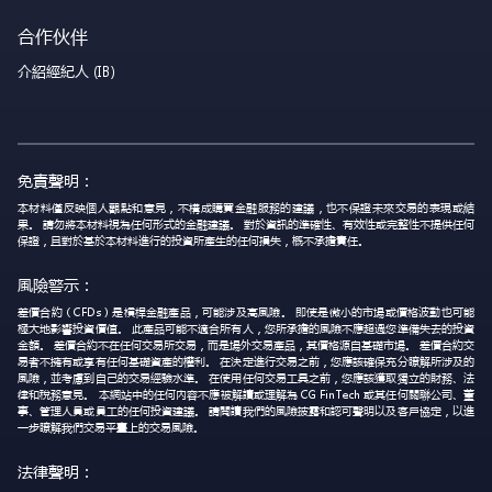
合作伙伴
介紹經紀人 (IB)
免責聲明：
本材料僅反映個人觀點和意見，不構成購買金融服務的建議，也不保證未來交易的表現或結
果。 請勿將本材料視為任何形式的金融建議。 對於資訊的準確性、有效性或完整性不提供任何
保證，且對於基於本材料進行的投資所產生的任何損失，概不承擔責任。
風險警示：
差價合約（CFDs）是槓桿金融產品，可能涉及高風險。 即使是微小的市場或價格波動也可能
極大地影響投資價值。 此產品可能不適合所有人，您所承擔的風險不應超過您準備失去的投資
金額。 差價合約不在任何交易所交易，而是場外交易產品，其價格源自基礎市場。 差價合約交
易者不擁有或享有任何基礎資產的權利。 在決定進行交易之前，您應該確保充分瞭解所涉及的
風險，並考慮到自己的交易經驗水準。 在使用任何交易工具之前，您應該獲取獨立的財務、法
律和稅務意見。 本網站中的任何內容不應被解讀或理解為 CG FinTech 或其任何關聯公司、董
事、管理人員或員工的任何投資建議。 請閱讀我們的風險披露和認可聲明以及客戶協定，以進
一步瞭解我們交易平臺上的交易風險。
法律聲明：