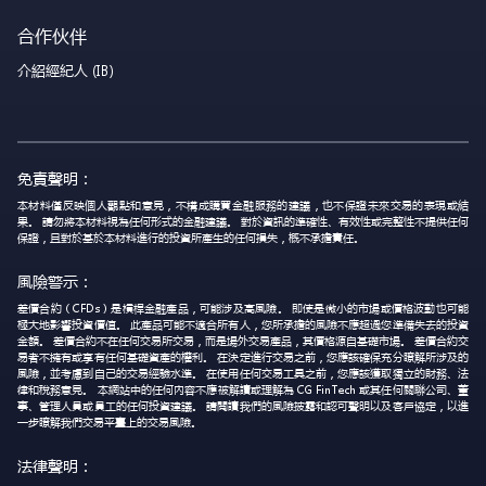
合作伙伴
介紹經紀人 (IB)
免責聲明：
本材料僅反映個人觀點和意見，不構成購買金融服務的建議，也不保證未來交易的表現或結
果。 請勿將本材料視為任何形式的金融建議。 對於資訊的準確性、有效性或完整性不提供任何
保證，且對於基於本材料進行的投資所產生的任何損失，概不承擔責任。
風險警示：
差價合約（CFDs）是槓桿金融產品，可能涉及高風險。 即使是微小的市場或價格波動也可能
極大地影響投資價值。 此產品可能不適合所有人，您所承擔的風險不應超過您準備失去的投資
金額。 差價合約不在任何交易所交易，而是場外交易產品，其價格源自基礎市場。 差價合約交
易者不擁有或享有任何基礎資產的權利。 在決定進行交易之前，您應該確保充分瞭解所涉及的
風險，並考慮到自己的交易經驗水準。 在使用任何交易工具之前，您應該獲取獨立的財務、法
律和稅務意見。 本網站中的任何內容不應被解讀或理解為 CG FinTech 或其任何關聯公司、董
事、管理人員或員工的任何投資建議。 請閱讀我們的風險披露和認可聲明以及客戶協定，以進
一步瞭解我們交易平臺上的交易風險。
法律聲明：