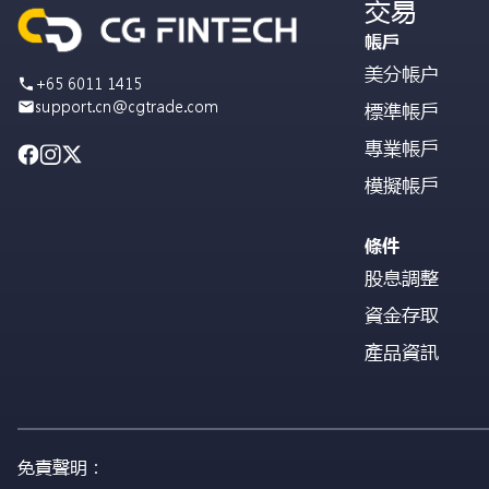
交易
帳戶
美分帳户
+65 6011 1415
support.cn@cgtrade.com
標準帳戶
專業帳戶
模擬帳戶
條件
股息調整
資金存取
產品資訊
免責聲明：