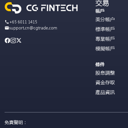
交易
帳戶
美分帳户
+65 6011 1415
support.cn@cgtrade.com
標準帳戶
專業帳戶
模擬帳戶
條件
股息調整
資金存取
產品資訊
免責聲明：