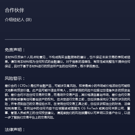
合作伙伴
介绍经纪人 (IB)
免责声明：
本材料仅反映个人观点和意见，不构成购买金融服务的建议，也不保证未来交易的表现或结
果。请勿将本材料视为任何形式的金融建议。对于信息的准确性、有效性或完整性不提供任何
保证，且对于基于本材料进行的投资所产生的任何损失，概不承担责任。
风险警示：
差价合约（CFDs）是杠杆金融产品，可能涉及高风险。即使是微小的市场或价格波动也可能极
大地影响投资价值。此产品可能不适合所有人，您所承担的风险不应超过您准备失去的投资金
额。差价合约不在任何交易所交易，而是场外交易产品，其价格源自基础市场。差价合约交易
者不拥有或享有任何基础资产的权利。在决定进行交易之前，您应该确保充分了解所涉及的风
险，并考虑到自己的交易经验水平。在使用任何交易工具之前，您应该获取独立的财务、法律
和税务意见。本网站中的任何内容不应被解读或理解为 CG FinTech 或其任何关联公司、董
事、管理人员或员工的任何投资建议。请阅读我们的风险披露和认可声明以及客户协议，以进
一步了解我们交易平台上的交易风险。
法律声明：