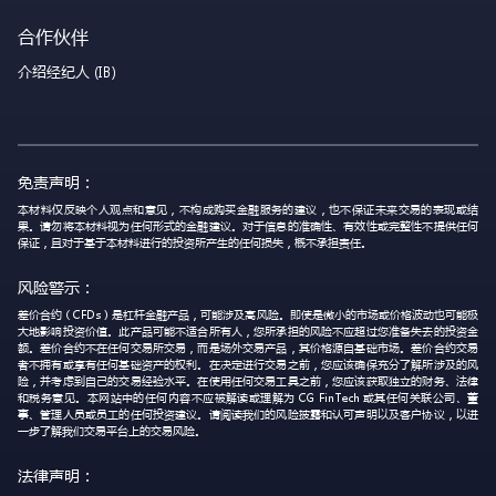
合作伙伴
介绍经纪人 (IB)
免责声明：
本材料仅反映个人观点和意见，不构成购买金融服务的建议，也不保证未来交易的表现或结
果。请勿将本材料视为任何形式的金融建议。对于信息的准确性、有效性或完整性不提供任何
保证，且对于基于本材料进行的投资所产生的任何损失，概不承担责任。
风险警示：
差价合约（CFDs）是杠杆金融产品，可能涉及高风险。即使是微小的市场或价格波动也可能极
大地影响投资价值。此产品可能不适合所有人，您所承担的风险不应超过您准备失去的投资金
额。差价合约不在任何交易所交易，而是场外交易产品，其价格源自基础市场。差价合约交易
者不拥有或享有任何基础资产的权利。在决定进行交易之前，您应该确保充分了解所涉及的风
险，并考虑到自己的交易经验水平。在使用任何交易工具之前，您应该获取独立的财务、法律
和税务意见。本网站中的任何内容不应被解读或理解为 CG FinTech 或其任何关联公司、董
事、管理人员或员工的任何投资建议。请阅读我们的风险披露和认可声明以及客户协议，以进
一步了解我们交易平台上的交易风险。
法律声明：