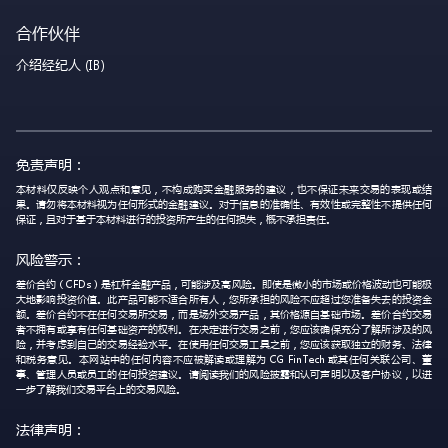
合作伙伴
介绍经纪人 (IB)
免责声明：
本材料仅反映个人观点和意见，不构成购买金融服务的建议，也不保证未来交易的表现或结
果。请勿将本材料视为任何形式的金融建议。对于信息的准确性、有效性或完整性不提供任何
保证，且对于基于本材料进行的投资所产生的任何损失，概不承担责任。
风险警示：
差价合约（CFDs）是杠杆金融产品，可能涉及高风险。即使是微小的市场或价格波动也可能极
大地影响投资价值。此产品可能不适合所有人，您所承担的风险不应超过您准备失去的投资金
额。差价合约不在任何交易所交易，而是场外交易产品，其价格源自基础市场。差价合约交易
者不拥有或享有任何基础资产的权利。在决定进行交易之前，您应该确保充分了解所涉及的风
险，并考虑到自己的交易经验水平。在使用任何交易工具之前，您应该获取独立的财务、法律
和税务意见。本网站中的任何内容不应被解读或理解为 CG FinTech 或其任何关联公司、董
事、管理人员或员工的任何投资建议。请阅读我们的风险披露和认可声明以及客户协议，以进
一步了解我们交易平台上的交易风险。
法律声明：