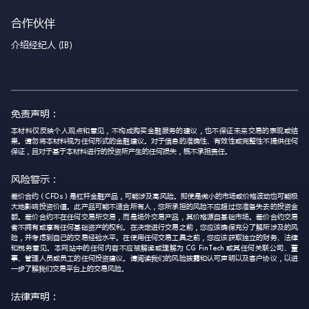
合作伙伴
介绍经纪人 (IB)
免责声明：
本材料仅反映个人观点和意见，不构成购买金融服务的建议，也不保证未来交易的表现或结
果。请勿将本材料视为任何形式的金融建议。对于信息的准确性、有效性或完整性不提供任何
保证，且对于基于本材料进行的投资所产生的任何损失，概不承担责任。
风险警示：
差价合约（CFDs）是杠杆金融产品，可能涉及高风险。即使是微小的市场或价格波动也可能极
大地影响投资价值。此产品可能不适合所有人，您所承担的风险不应超过您准备失去的投资金
额。差价合约不在任何交易所交易，而是场外交易产品，其价格源自基础市场。差价合约交易
者不拥有或享有任何基础资产的权利。在决定进行交易之前，您应该确保充分了解所涉及的风
险，并考虑到自己的交易经验水平。在使用任何交易工具之前，您应该获取独立的财务、法律
和税务意见。本网站中的任何内容不应被解读或理解为 CG FinTech 或其任何关联公司、董
事、管理人员或员工的任何投资建议。请阅读我们的风险披露和认可声明以及客户协议，以进
一步了解我们交易平台上的交易风险。
法律声明：