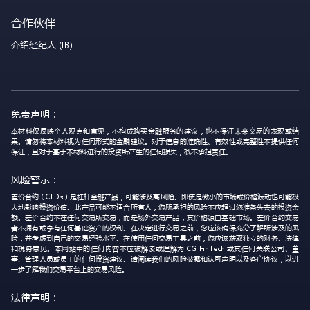
合作伙伴
介绍经纪人 (IB)
免责声明：
本材料仅反映个人观点和意见，不构成购买金融服务的建议，也不保证未来交易的表现或结
果。请勿将本材料视为任何形式的金融建议。对于信息的准确性、有效性或完整性不提供任何
保证，且对于基于本材料进行的投资所产生的任何损失，概不承担责任。
风险警示：
差价合约（CFDs）是杠杆金融产品，可能涉及高风险。即使是微小的市场或价格波动也可能极
大地影响投资价值。此产品可能不适合所有人，您所承担的风险不应超过您准备失去的投资金
额。差价合约不在任何交易所交易，而是场外交易产品，其价格源自基础市场。差价合约交易
者不拥有或享有任何基础资产的权利。在决定进行交易之前，您应该确保充分了解所涉及的风
险，并考虑到自己的交易经验水平。在使用任何交易工具之前，您应该获取独立的财务、法律
和税务意见。本网站中的任何内容不应被解读或理解为 CG FinTech 或其任何关联公司、董
事、管理人员或员工的任何投资建议。请阅读我们的风险披露和认可声明以及客户协议，以进
一步了解我们交易平台上的交易风险。
法律声明：