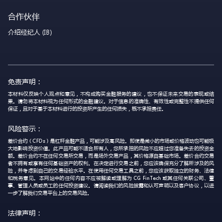
合作伙伴
介绍经纪人 (IB)
免责声明：
本材料仅反映个人观点和意见，不构成购买金融服务的建议，也不保证未来交易的表现或结
果。请勿将本材料视为任何形式的金融建议。对于信息的准确性、有效性或完整性不提供任何
保证，且对于基于本材料进行的投资所产生的任何损失，概不承担责任。
风险警示：
差价合约（CFDs）是杠杆金融产品，可能涉及高风险。即使是微小的市场或价格波动也可能极
大地影响投资价值。此产品可能不适合所有人，您所承担的风险不应超过您准备失去的投资金
额。差价合约不在任何交易所交易，而是场外交易产品，其价格源自基础市场。差价合约交易
者不拥有或享有任何基础资产的权利。在决定进行交易之前，您应该确保充分了解所涉及的风
险，并考虑到自己的交易经验水平。在使用任何交易工具之前，您应该获取独立的财务、法律
和税务意见。本网站中的任何内容不应被解读或理解为 CG FinTech 或其任何关联公司、董
事、管理人员或员工的任何投资建议。请阅读我们的风险披露和认可声明以及客户协议，以进
一步了解我们交易平台上的交易风险。
法律声明：