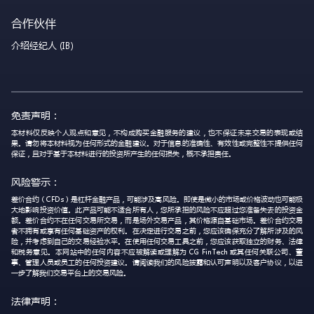
合作伙伴
介绍经纪人 (IB)
免责声明：
本材料仅反映个人观点和意见，不构成购买金融服务的建议，也不保证未来交易的表现或结
果。请勿将本材料视为任何形式的金融建议。对于信息的准确性、有效性或完整性不提供任何
保证，且对于基于本材料进行的投资所产生的任何损失，概不承担责任。
风险警示：
差价合约（CFDs）是杠杆金融产品，可能涉及高风险。即使是微小的市场或价格波动也可能极
大地影响投资价值。此产品可能不适合所有人，您所承担的风险不应超过您准备失去的投资金
额。差价合约不在任何交易所交易，而是场外交易产品，其价格源自基础市场。差价合约交易
者不拥有或享有任何基础资产的权利。在决定进行交易之前，您应该确保充分了解所涉及的风
险，并考虑到自己的交易经验水平。在使用任何交易工具之前，您应该获取独立的财务、法律
和税务意见。本网站中的任何内容不应被解读或理解为 CG FinTech 或其任何关联公司、董
事、管理人员或员工的任何投资建议。请阅读我们的风险披露和认可声明以及客户协议，以进
一步了解我们交易平台上的交易风险。
法律声明：