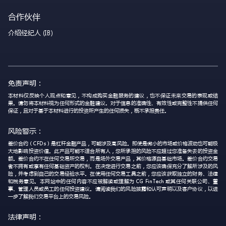
合作伙伴
介绍经纪人 (IB)
免责声明：
本材料仅反映个人观点和意见，不构成购买金融服务的建议，也不保证未来交易的表现或结
果。请勿将本材料视为任何形式的金融建议。对于信息的准确性、有效性或完整性不提供任何
保证，且对于基于本材料进行的投资所产生的任何损失，概不承担责任。
风险警示：
差价合约（CFDs）是杠杆金融产品，可能涉及高风险。即使是微小的市场或价格波动也可能极
大地影响投资价值。此产品可能不适合所有人，您所承担的风险不应超过您准备失去的投资金
额。差价合约不在任何交易所交易，而是场外交易产品，其价格源自基础市场。差价合约交易
者不拥有或享有任何基础资产的权利。在决定进行交易之前，您应该确保充分了解所涉及的风
险，并考虑到自己的交易经验水平。在使用任何交易工具之前，您应该获取独立的财务、法律
和税务意见。本网站中的任何内容不应被解读或理解为 CG FinTech 或其任何关联公司、董
事、管理人员或员工的任何投资建议。请阅读我们的风险披露和认可声明以及客户协议，以进
一步了解我们交易平台上的交易风险。
法律声明：