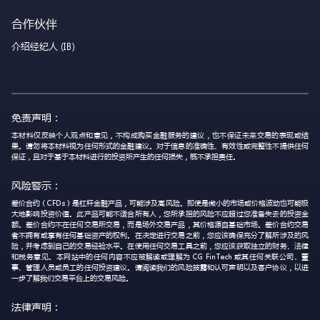
合作伙伴
介绍经纪人 (IB)
免责声明：
本材料仅反映个人观点和意见，不构成购买金融服务的建议，也不保证未来交易的表现或结
果。请勿将本材料视为任何形式的金融建议。对于信息的准确性、有效性或完整性不提供任何
保证，且对于基于本材料进行的投资所产生的任何损失，概不承担责任。
风险警示：
差价合约（CFDs）是杠杆金融产品，可能涉及高风险。即使是微小的市场或价格波动也可能极
大地影响投资价值。此产品可能不适合所有人，您所承担的风险不应超过您准备失去的投资金
额。差价合约不在任何交易所交易，而是场外交易产品，其价格源自基础市场。差价合约交易
者不拥有或享有任何基础资产的权利。在决定进行交易之前，您应该确保充分了解所涉及的风
险，并考虑到自己的交易经验水平。在使用任何交易工具之前，您应该获取独立的财务、法律
和税务意见。本网站中的任何内容不应被解读或理解为 CG FinTech 或其任何关联公司、董
事、管理人员或员工的任何投资建议。请阅读我们的风险披露和认可声明以及客户协议，以进
一步了解我们交易平台上的交易风险。
法律声明：