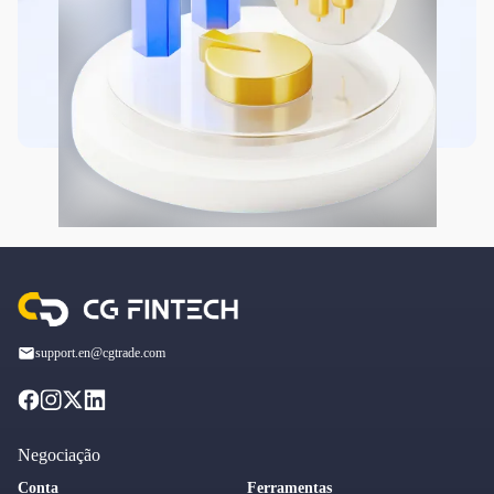
support.en@cgtrade.com
Negociação
Conta
Ferramentas