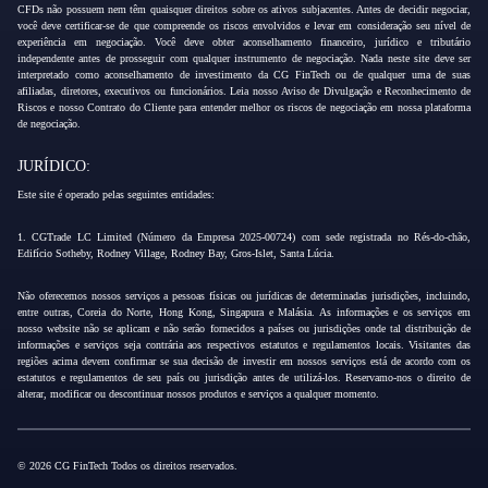
CFDs não possuem nem têm quaisquer direitos sobre os ativos subjacentes. Antes de decidir negociar,
você deve certificar-se de que compreende os riscos envolvidos e levar em consideração seu nível de
experiência em negociação. Você deve obter aconselhamento financeiro, jurídico e tributário
independente antes de prosseguir com qualquer instrumento de negociação. Nada neste site deve ser
interpretado como aconselhamento de investimento da CG FinTech ou de qualquer uma de suas
afiliadas, diretores, executivos ou funcionários. Leia nosso Aviso de Divulgação e Reconhecimento de
Riscos e nosso Contrato do Cliente para entender melhor os riscos de negociação em nossa plataforma
de negociação.
JURÍDICO:
Este site é operado pelas seguintes entidades:
1. CGTrade LC Limited (Número da Empresa 2025-00724) com sede registrada no Rés-do-chão,
Edifício Sotheby, Rodney Village, Rodney Bay, Gros-Islet, Santa Lúcia.
Não oferecemos nossos serviços a pessoas físicas ou jurídicas de determinadas jurisdições, incluindo,
entre outras, Coreia do Norte, Hong Kong, Singapura e Malásia. As informações e os serviços em
nosso website não se aplicam e não serão fornecidos a países ou jurisdições onde tal distribuição de
informações e serviços seja contrária aos respectivos estatutos e regulamentos locais. Visitantes das
regiões acima devem confirmar se sua decisão de investir em nossos serviços está de acordo com os
estatutos e regulamentos de seu país ou jurisdição antes de utilizá-los. Reservamo-nos o direito de
alterar, modificar ou descontinuar nossos produtos e serviços a qualquer momento.
© 2026 CG FinTech Todos os direitos reservados.